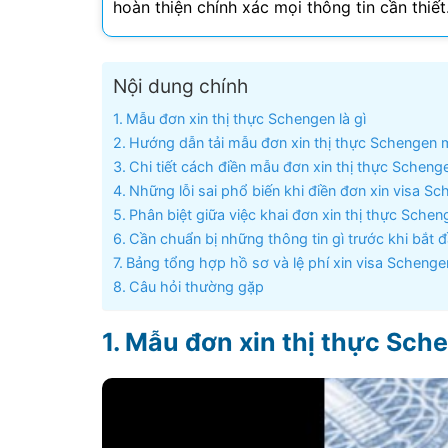
hoàn thiện chính xác mọi thông tin cần thiết
Visa Ấn Độ
Visa Dubai
Nội dung chính
Mẫu đơn xin thị thực Schengen là gì
Visa Macau
Hướng dẫn tải mẫu đơn xin thị thực Schengen 
Chi tiết cách điền mẫu đơn xin thị thực Schen
Visa Malaysia
Những lỗi sai phổ biến khi điền đơn xin visa 
Phân biệt giữa việc khai đơn xin thị thực Schen
Visa Singapore
Cần chuẩn bị những thông tin gì trước khi bắt 
Bảng tổng hợp hồ sơ và lệ phí xin visa Schenge
Mình app
Câu hỏi thường gặp
tư vấn n
môn tố
Mẫu đơn xin thị thực Sche