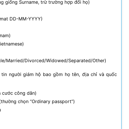
ng giống Surname, trừ trường hợp đổi họ)
format DD-MM-YYYY)
tnam)
(Vietnamese)
ingle/Married/Divorced/Widowed/Separated/Other)
 tin người giám hộ bao gồm họ tên, địa chỉ và quốc
n cước công dân)
 (thường chọn “Ordinary passport”)
u