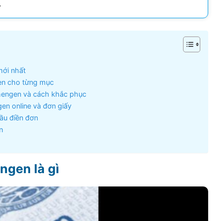
.
Visa Ireland
Visa Romania
Visa Tây Ban
mới nhất
gen cho từng mục
Visa Slovakia
Schengen và cách khắc phục
Hoang Quan Ho
Hùng Nguyễn mạnh
gen online và đơn giấy
Visa Phần Lan
12/06/2026
12/06/2026
đầu điền đơn
n
ly đi visa úc. Đội hỗ trợ
Mình vừa xin visa Nhật 4 người
hiệt tình và có chuyên
trong gia đình, công ty hỗ trợ
t
tốt, làm nhanh gọn, cảm ơn
ngen là gì
công ty