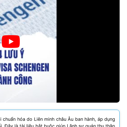
ỏi chuẩn hóa do Liên minh châu Âu ban hành, áp dụng
. Đây là tài liệu bắt buộc giúp Lãnh sự quán thu thập