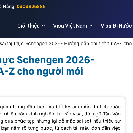
à Nẵng:
0909825885
Giới thiệu
Visa Việt Nam
Visa Đi Nước
sa/thị thực Schengen 2026- Hướng dẫn chi tiết từ A-Z cho
 thực Schengen 2026-
Nhà quản lý
Visa New Zealand
Đầu tư (5 năm
Visa Anh
 A-Z cho người mới
Giám đốc điều hành
Visa Úc
Thăm thân (3
Visa Nga
Lao động kỹ thuật
Lao động (2 
Visa Đức
Cho chuyên gia
Visa Pháp
quan trọng đầu tiên mà bất kỳ ai muốn du lịch hoặc
ới nhiều năm kinh nghiệm tư vấn visa, đội ngũ Tân Văn
Visa Ý (Italya)
g quá phức tạp nhưng lại dễ mắc sai sót nếu thiếu sự
úp bạn nắm rõ từng bước, từ cách tải mẫu đơn đến việc
Visa Thụy Sĩ