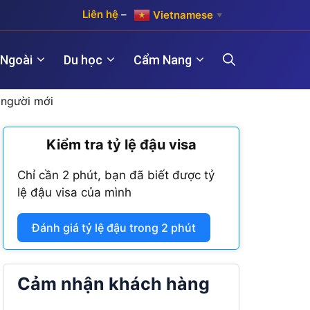
Liên hệ
–
Vietnamese
▼
 Ngoài
Du học
Cẩm Nang
 người mới
)
Kiểm tra tỷ lệ đậu visa
Hợp pháp hóa lãnh sự Hàn Quốc
Visa Maroc
 năm)
Chỉ cần 2 phút, bạn đã biết được tỷ
Hợp pháp hóa lãnh sự Trung Quốc
Visa Nam Phi
lệ đậu visa của mình
năm)
Hợp pháp hóa lãnh sự Đài Loan
Visa Angola
Đánh giá tỷ lệ đậu trong 2 phút
Visa Algeria
Visa Tanzania
Cảm nhận khách hàng
Visa Nigeria