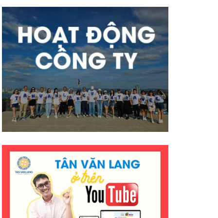
mà hiệu quả ạ. Mong công ty sẽ
có nhiều thành công tốt đẹp
hơn ạ. E cảm ơn