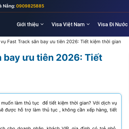
à Nẵng:
0909825885
Giới thiệu
Visa Việt Nam
Visa Đi Nước
 vụ Fast Track sân bay ưu tiên 2026: Tiết kiệm thời gian
 bay ưu tiên 2026: Tiết
Nhà quản lý
Visa New Zealand
Đầu tư (5 năm
Visa Anh
Giám đốc điều hành
Visa Úc
Thăm thân (3
Visa Nga
Lao động kỹ thuật
Lao động (2 
Visa Đức
Cho chuyên gia
Visa Pháp
 muốn làm thủ tục để tiết kiệm thời gian? Với dịch vụ
ẽ được hỗ trợ làm thủ tục , không cần xếp hàng, tiết
Visa Ý (Italya)
Visa Thụy Sĩ
ch cho doanh nhân, khách VIP, gia đình có trẻ nhỏ,