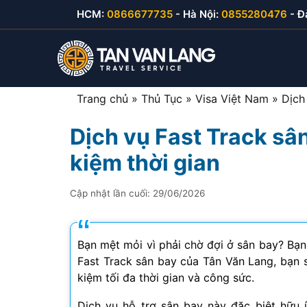
Skip
HCM:
0866677735
- Hà Nội:
0855280476
- Đ
to
content
Trang chủ
»
Thủ Tục
»
Visa Việt Nam
»
Dịch
Dịch vụ Fast Track sân
Visa du lịch Việt Nam
Visa Hàn Quốc
E-visa thăm thân
Visa Mỹ B1/B2
kiệm thời gian
Visa thăm thân Việt Nam
Visa Nhật Bản
E-visa du lịch
Visa Canada
Cập nhật lần cuối:
29/06/2026
Visa đầu tư Việt Nam
Visa Đài Loan
E-visa công tác
Visa Cuba
Visa công tác Việt Nam
Visa Trung Quốc
Bạn mệt mỏi vì phải chờ đợi ở sân bay? Bạn
Fast Track sân bay của Tân Văn Lang, bạn s
Visa lao động Việt Nam
Visa Campuchia
kiệm tối đa thời gian và công sức.
Công văn nhập cảnh
Visa Hong Kong
Dịch vụ hỗ trợ sân bay này đặc biệt hữu í