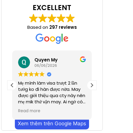
EXCELLENT
Based on
297 reviews
 Nha
Quyen My
Ha N
06/06/2026
05/06/
Mẹ mình làm visa trượt 2 lần
Tuyệt đỉnh
tưởg ko đi hàn được nữa. May
được giới thiệu qua cty này nên
mẹ mik thử vận may. Ai ngờ có
nhanh hơn dự định chỉ trong
Read more
vỏn vẹn 2 tuần. Cũn g cảm ơn a
Dương đã hỗ trợ nhiều. Dịch vụ
Xem thêm trên Google Maps
bên mình làm nhanh chóng
mà hiệu quả ạ. Mong công ty sẽ