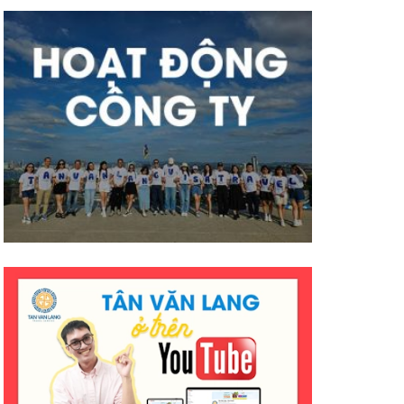
có nhiều thành công tốt đẹp
hơn ạ. E cảm ơn