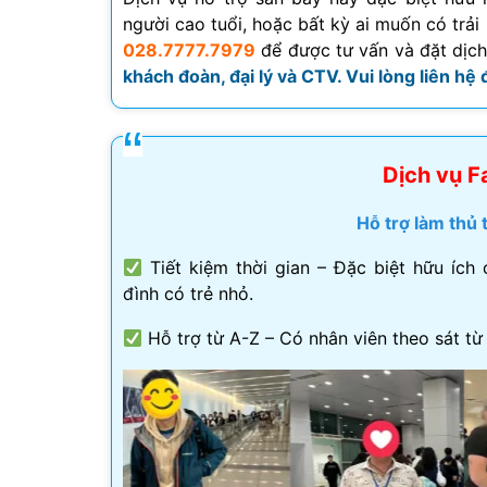
người cao tuổi, hoặc bất kỳ ai muốn có trải
Visa Ấn Độ
028.7777.7979
để được tư vấn và đặt dịc
khách đoàn, đại lý và CTV. Vui lòng liên hệ
Visa Dubai
Visa Macau
Dịch vụ F
Visa Malaysia
Hỗ trợ làm thủ 
Visa Singapore
Tiết kiệm thời gian – Đặc biệt hữu ích 
đình có trẻ nhỏ.
Mình app
tư vấn n
Hỗ trợ từ A-Z – Có nhân viên theo sát từ
môn tố