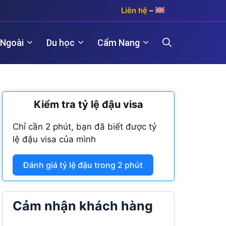
Liên hệ
–
 Ngoài
Du học
Cẩm Nang
)
Kiểm tra tỷ lệ đậu visa
Hợp pháp hóa lãnh sự Hàn Quốc
Visa Maroc
 năm)
Chỉ cần 2 phút, bạn đã biết được tỷ
Hợp pháp hóa lãnh sự Trung Quốc
Visa Nam Phi
lệ đậu visa của mình
năm)
Hợp pháp hóa lãnh sự Đài Loan
Visa Angola
Đánh giá tỷ lệ đậu trong 2 phút
Visa Algeria
Visa Tanzania
Cảm nhận khách hàng
Visa Nigeria