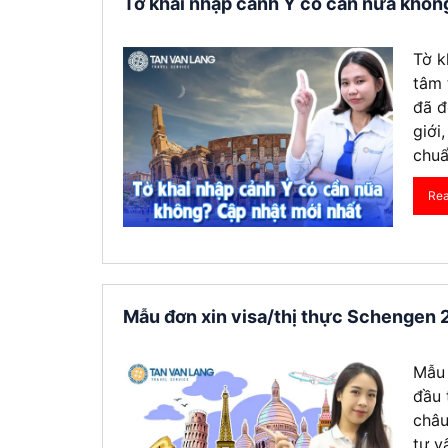
Tờ khai nhập cảnh Ý có cần nữa khôn
Tờ k
tâm 
đã đ
giới
chuẩ
Re
Mẫu đơn xin visa/thị thực Schengen 
Mẫu 
đầu 
châu
tư v