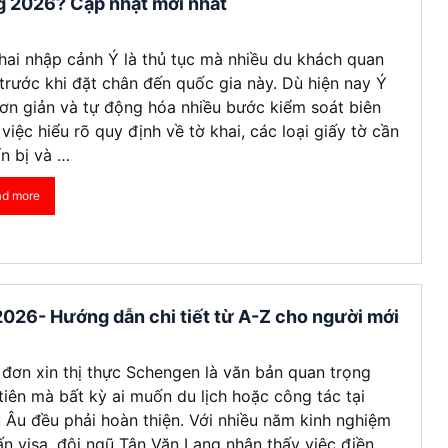
g 2026? Cập nhật mới nhất
hai nhập cảnh Ý là thủ tục mà nhiều du khách quan
trước khi đặt chân đến quốc gia này. Dù hiện nay Ý
ơn giản và tự động hóa nhiều bước kiểm soát biên
, việc hiểu rõ quy định về tờ khai, các loại giấy tờ cần
n bị và …
ad more
2026- Hướng dẫn chi tiết từ A-Z cho người mới
đơn xin thị thực Schengen là văn bản quan trọng
tiên mà bất kỳ ai muốn du lịch hoặc công tác tại
 Âu đều phải hoàn thiện. Với nhiều năm kinh nghiệm
ấn visa, đội ngũ Tân Văn Lang nhận thấy việc điền