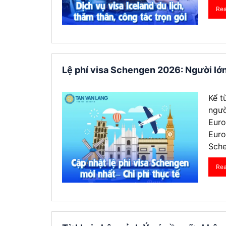
Re
Visa Ấn Độ
Visa Dubai
Visa Macau
Lệ phí visa Schengen 2026: Người lớ
Visa Malaysia
Kể t
ngườ
Visa Singapore
Euro
Euro
Mình app
Sche
tư vấn n
môn tố
Re