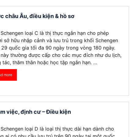
c châu Âu, điều kiện & hồ sơ
 Schengen loại C là thị thực ngắn hạn cho phép
i sở hữu nhập cảnh và lưu trú trong khối Schengen
29 quốc gia tối đa 90 ngày trong vòng 180 ngày.
 này thường được cấp cho các mục đích như du lịch,
 tác, thăm thân hoặc học tập ngắn hạn. …
ad more
m việc, định cư – Điều kiện
 Schengen loại D là loại thị thực dài hạn dành cho
g ai có nhu cầu lưu trú trên 90 ngày tại một quốc