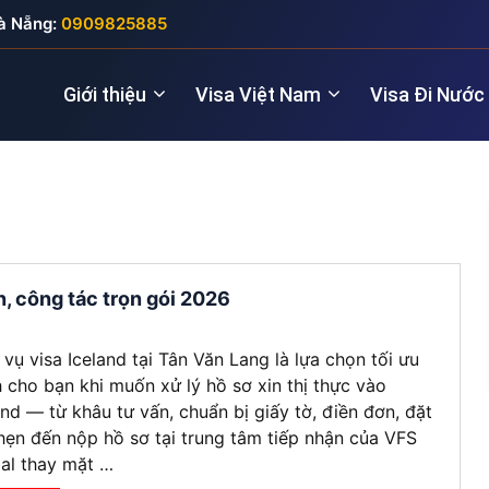
à Nẵng:
0909825885
Giới thiệu
Visa Việt Nam
Visa Đi Nước
Nhà quản lý
Visa New Zealand
Đầu tư (5 năm
Visa Anh
Giám đốc điều hành
Visa Úc
Thăm thân (3
Visa Nga
n, công tác trọn gói 2026
Lao động kỹ thuật
Lao động (2 
Visa Đức
 vụ visa Iceland tại Tân Văn Lang là lựa chọn tối ưu
Cho chuyên gia
Visa Pháp
 cho bạn khi muốn xử lý hồ sơ xin thị thực vào
and — từ khâu tư vấn, chuẩn bị giấy tờ, điền đơn, đặt
Visa Ý (Italya)
 hẹn đến nộp hồ sơ tại trung tâm tiếp nhận của VFS
al thay mặt …
Visa Thụy Sĩ