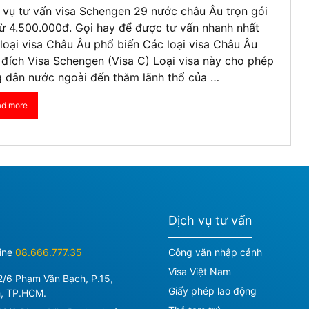
 vụ tư vấn visa Schengen 29 nước châu Âu trọn gói
từ 4.500.000đ. Gọi hay để được tư vấn nhanh nhất
loại visa Châu Âu phổ biến Các loại visa Châu Âu
đích Visa Schengen (Visa C) Loại visa này cho phép
 dân nước ngoài đến thăm lãnh thổ của …
ad more
Dịch vụ tư vấn
ine
08.666.777.35
Công văn nhập cảnh
Visa Việt Nam
2/6 Phạm Văn Bạch, P.15,
Giấy phép lao động
h, TP.HCM.