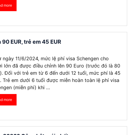
ad more
Visa Ireland
Visa Romania
Visa Tây Ban
n 90 EUR, trẻ em 45 EUR
Visa Slovakia
ừ ngày 11/6/2024, mức lệ phí visa Schengen cho
Hoang Quan Ho
Hùng Nguyễn mạnh
12/06/2026
12/06/2026
i lớn đã được điều chỉnh lên 90 Euro (trước đó là 80
Visa Phần Lan
). Đối với trẻ em từ 6 đến dưới 12 tuổi, mức phí là 45
. Trẻ em dưới 6 tuổi được miễn hoàn toàn lệ phí visa
ly đi visa úc. Đội hỗ trợ
Mình vừa xin visa Nhật 4 người
ngen (miễn phí) khi …
hiệt tình và có chuyên
trong gia đình, công ty hỗ trợ
t
tốt, làm nhanh gọn, cảm ơn
ad more
công ty