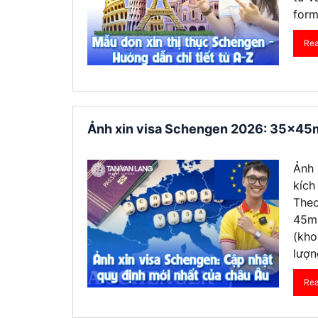
form
Re
Ảnh xin visa Schengen 2026: 35x45
Ảnh 
kích
Theo
45mm
(kho
lượn
Re