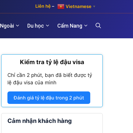
Liên hệ
–
Vietnamese
▼
 Ngoài
Du học
Cẩm Nang
)
Kiểm tra tỷ lệ đậu visa
Hợp pháp hóa lãnh sự Hàn Quốc
Visa Maroc
 năm)
Chỉ cần 2 phút, bạn đã biết được tỷ
Hợp pháp hóa lãnh sự Trung Quốc
Visa Nam Phi
lệ đậu visa của mình
năm)
Hợp pháp hóa lãnh sự Đài Loan
Visa Angola
Đánh giá tỷ lệ đậu trong 2 phút
Visa Algeria
Visa Tanzania
Cảm nhận khách hàng
Visa Nigeria