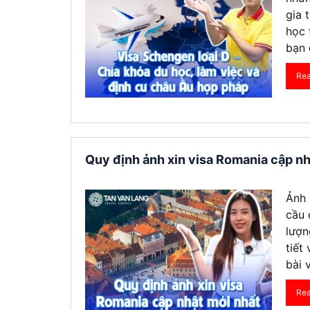
gia 
học 
bạn 
Re
Quy định ảnh xin visa Romania cập n
Ảnh 
cầu 
lượn
tiết
bài 
Re