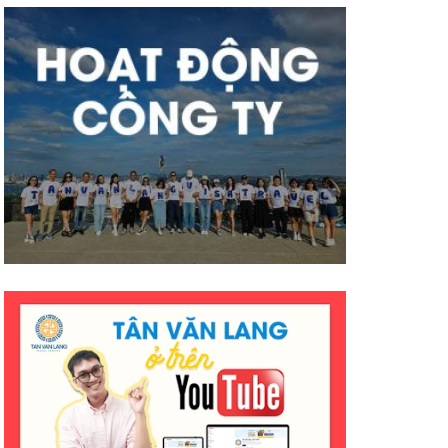
có nhiều thành công tốt đẹp
hơn ạ. E cảm ơn