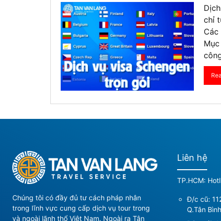
Dịch
chỉ 
Các 
Mục 
công
Re
Liên hệ
TP.HCM: Hotl
Chúng tôi có đầy đủ tư cách pháp nhân
Đ/c cũ: 11
trong lĩnh vực cung cấp dịch vụ tour trong
Q.Tân Bìn
và ngoài lãnh thổ Việt Nam. Ngoài ra Tân