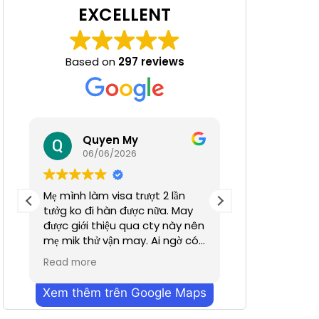
EXCELLENT
Based on
297 reviews
 Nha
Quyen My
Ha N
06/06/2026
05/06/
Mẹ mình làm visa trượt 2 lần
Tuyệt đỉnh
tưởg ko đi hàn được nữa. May
được giới thiệu qua cty này nên
mẹ mik thử vận may. Ai ngờ có
nhanh hơn dự định chỉ trong
Read more
vỏn vẹn 2 tuần. Cũn g cảm ơn a
Dương đã hỗ trợ nhiều. Dịch vụ
Xem thêm trên Google Maps
bên mình làm nhanh chóng
mà hiệu quả ạ. Mong công ty sẽ