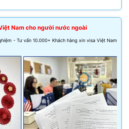
Visa Ireland
Visa Romania
a Việt Nam cho người nước ngoài
Visa Tây Ban
hiệm - Tư vấn 10.000+ Khách hàng xin visa Việt Nam
Visa Slovakia
Hoang Quan Ho
Hùng Nguyễn mạnh
Visa Phần Lan
12/06/2026
12/06/2026
ly đi visa úc. Đội hỗ trợ
Mình vừa xin visa Nhật 4 người
hiệt tình và có chuyên
trong gia đình, công ty hỗ trợ
t
tốt, làm nhanh gọn, cảm ơn
công ty