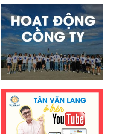
có nhiều thành công tốt đẹp
hơn ạ. E cảm ơn