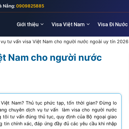
à Nẵng:
0909825885
Giới thiệu
Visa Việt Nam
Visa Đi Nước
 vụ tư vấn visa Việt Nam cho người nước ngoài uy tín 2026
iệt Nam cho người nước
Nhà quản lý
Visa New Zealand
Đầu tư (5 năm
Visa Anh
Giám đốc điều hành
Visa Úc
Thăm thân (3
Visa Nga
Lao động kỹ thuật
Lao động (2 
Visa Đức
Cho chuyên gia
Visa Pháp
 Việt Nam? Thủ tục phức tạp, tốn thời gian? Đừng lo
Lang chuyên dịch vụ tư vấn làm visa cho người nước
Visa Ý (Italya)
 tôi tư vấn đúng thủ tục, quy định của Bộ ngoại giao
tin chính xác, đáp ứng đầy đủ các yêu cầu khi nhập
Visa Thụy Sĩ