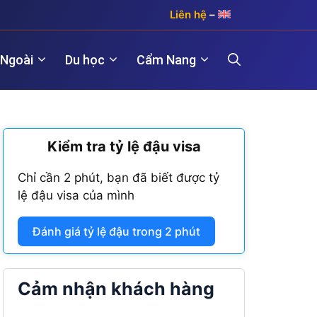
Liên hệ
–
 Ngoài
Du học
Cẩm Nang
)
Kiểm tra tỷ lệ đậu visa
Hợp pháp hóa lãnh sự Hàn Quốc
Visa Maroc
 năm)
Chỉ cần 2 phút, bạn đã biết được tỷ
Hợp pháp hóa lãnh sự Trung Quốc
Visa Nam Phi
lệ đậu visa của mình
năm)
Hợp pháp hóa lãnh sự Đài Loan
Visa Angola
Đánh giá tỷ lệ đậu trong 2 phút
Visa Algeria
Visa Tanzania
Cảm nhận khách hàng
Visa Nigeria