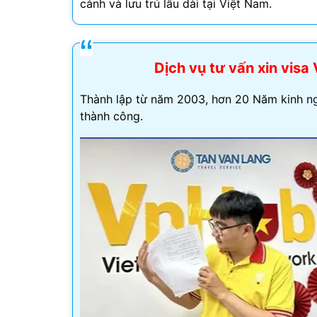
cảnh và lưu trú lâu dài tại Việt Nam.
Visa Ấn Độ
Visa Dubai
Dịch vụ tư vấn xin vis
Visa Macau
Thành lập từ năm 2003, hơn 20 Năm kinh ng
thành công.
Visa Malaysia
Visa Singapore
Mình app
tư vấn n
môn tố