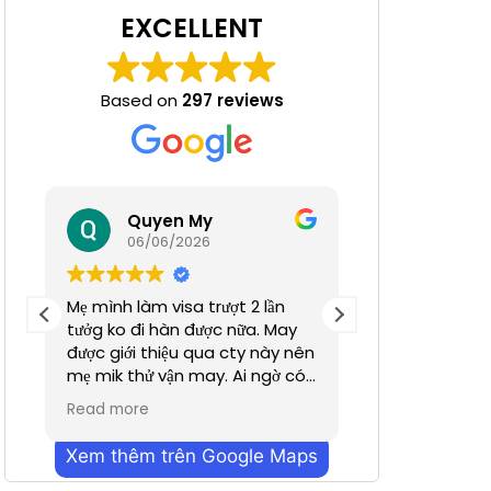
EXCELLENT
Based on
297 reviews
 Nha
Quyen My
Ha N
06/06/2026
05/06/
Mẹ mình làm visa trượt 2 lần
Tuyệt đỉnh
tưởg ko đi hàn được nữa. May
được giới thiệu qua cty này nên
mẹ mik thử vận may. Ai ngờ có
nhanh hơn dự định chỉ trong
Read more
vỏn vẹn 2 tuần. Cũn g cảm ơn a
Dương đã hỗ trợ nhiều. Dịch vụ
Xem thêm trên Google Maps
bên mình làm nhanh chóng
mà hiệu quả ạ. Mong công ty sẽ