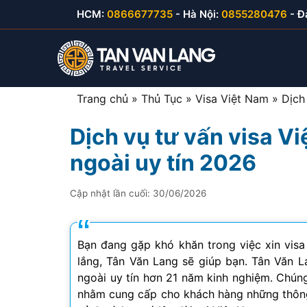
Skip
HCM:
0866677735
- Hà Nội:
0855280476
- Đ
to
content
Trang chủ
»
Thủ Tục
»
Visa Việt Nam
»
Dịch
Dịch vụ tư vấn visa V
Visa du lịch Việt Nam
Visa Hàn Quốc
E-visa thăm thân
Visa Mỹ B1/B2
ngoài uy tín 2026
Visa thăm thân Việt Nam
Visa Nhật Bản
E-visa du lịch
Visa Canada
Cập nhật lần cuối:
30/06/2026
Visa đầu tư Việt Nam
Visa Đài Loan
E-visa công tác
Visa Cuba
Visa công tác Việt Nam
Visa Trung Quốc
Bạn đang gặp khó khăn trong việc xin visa
lắng, Tân Văn Lang sẽ giúp bạn. Tân Văn 
Visa lao động Việt Nam
Visa Campuchia
ngoài uy tín hơn 21 năm kinh nghiệm. Chúng
nhằm cung cấp cho khách hàng những thông 
Công văn nhập cảnh
Visa Hong Kong