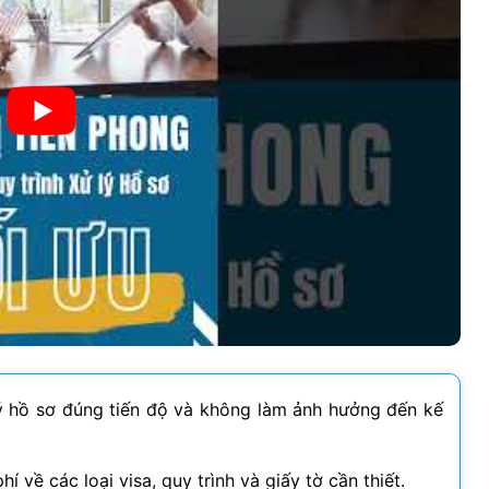
ý hồ sơ đúng tiến độ và không làm ảnh hưởng đến kế
hí về các loại visa, quy trình và giấy tờ cần thiết.