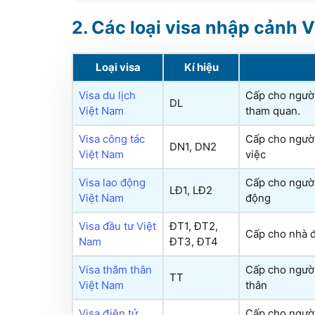
Các loại visa nhập cảnh 
Loại visa
Kí hiệu
Visa du lịch
Cấp cho người
DL
Việt Nam
tham quan.
Visa công tác
Cấp cho người
DN1, DN2
Việt Nam
việc
Visa lao động
Cấp cho người
LĐ1, LĐ2
Việt Nam
động
Visa đầu tư Việt
ĐT1, ĐT2,
Cấp cho nhà đ
Nam
ĐT3, ĐT4
Visa thăm thân
Cấp cho người
TT
Việt Nam
thân
Visa điện tử
Cấp cho người