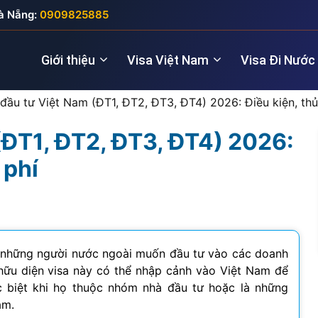
à Nẵng:
0909825885
Giới thiệu
Visa Việt Nam
Visa Đi Nước
 đầu tư Việt Nam (ĐT1, ĐT2, ĐT3, ĐT4) 2026: Điều kiện, thủ
(ĐT1, ĐT2, ĐT3, ĐT4) 2026:
Nhà quản lý
Visa New Zealand
Đầu tư (5 năm
Visa Anh
 phí
Giám đốc điều hành
Visa Úc
Thăm thân (3
Visa Nga
Lao động kỹ thuật
Lao động (2 
Visa Đức
Cho chuyên gia
Visa Pháp
 những người nước ngoài muốn đầu tư vào các doanh
hữu diện visa này có thể nhập cảnh vào Việt Nam để
Visa Ý (Italya)
c biệt khi họ thuộc nhóm nhà đầu tư hoặc là những
am.
Visa Thụy Sĩ