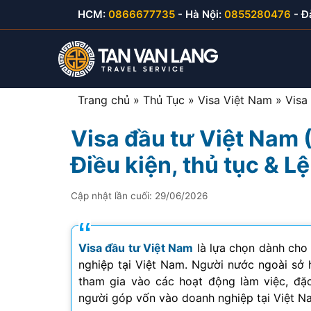
Skip
HCM:
0866677735
- Hà Nội:
0855280476
- Đ
to
content
Trang chủ
»
Thủ Tục
»
Visa Việt Nam
»
Visa
Visa đầu tư Việt Nam 
Visa du lịch Việt Nam
Visa Hàn Quốc
E-visa thăm thân
Visa Mỹ B1/B2
Điều kiện, thủ tục & Lệ
Visa thăm thân Việt Nam
Visa Nhật Bản
E-visa du lịch
Visa Canada
Cập nhật lần cuối:
29/06/2026
Visa đầu tư Việt Nam
Visa Đài Loan
E-visa công tác
Visa Cuba
Visa công tác Việt Nam
Visa Trung Quốc
Visa đầu tư Việt Nam
là lựa chọn dành cho
nghiệp tại Việt Nam. Người nước ngoài sở 
Visa lao động Việt Nam
Visa Campuchia
tham gia vào các hoạt động làm việc, đặ
người góp vốn vào doanh nghiệp tại Việt N
Công văn nhập cảnh
Visa Hong Kong