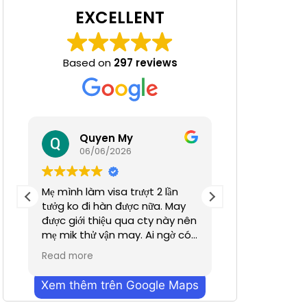
EXCELLENT
Based on
297 reviews
 Nha
Quyen My
Ha N
06/06/2026
05/06/
Mẹ mình làm visa trượt 2 lần
Tuyệt đỉnh
tưởg ko đi hàn được nữa. May
được giới thiệu qua cty này nên
mẹ mik thử vận may. Ai ngờ có
nhanh hơn dự định chỉ trong
Read more
vỏn vẹn 2 tuần. Cũn g cảm ơn a
Dương đã hỗ trợ nhiều. Dịch vụ
Xem thêm trên Google Maps
bên mình làm nhanh chóng
mà hiệu quả ạ. Mong công ty sẽ