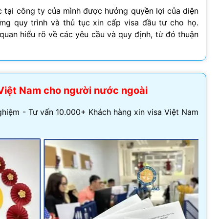
 tại công ty của mình được hưởng quyền lợi của diện
Visa Ireland
ng quy trình và thủ tục xin cấp visa đầu tư cho họ.
quan hiểu rõ về các yêu cầu và quy định, từ đó thuận
Visa Romania
Visa Tây Ban
Visa Slovakia
a Việt Nam cho người nước ngoài
Hoang Quan Ho
Hùng Nguyễn mạnh
Visa Phần Lan
12/06/2026
12/06/2026
hiệm - Tư vấn 10.000+ Khách hàng xin visa Việt Nam
ly đi visa úc. Đội hỗ trợ
Mình vừa xin visa Nhật 4 người
hiệt tình và có chuyên
trong gia đình, công ty hỗ trợ
t
tốt, làm nhanh gọn, cảm ơn
công ty