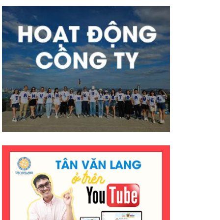
có nhiều thành công tốt đẹp
hơn ạ. E cảm ơn