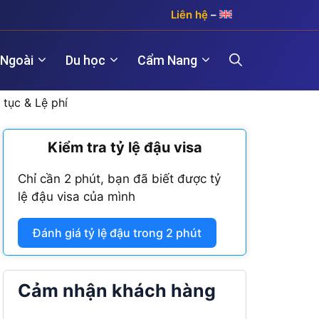
Liên hệ
–
 Ngoài
Du học
Cẩm Nang
 tục & Lệ phí
)
Kiểm tra tỷ lệ đậu visa
Hợp pháp hóa lãnh sự Hàn Quốc
Visa Maroc
 năm)
Chỉ cần 2 phút, bạn đã biết được tỷ
Hợp pháp hóa lãnh sự Trung Quốc
Visa Nam Phi
lệ đậu visa của mình
năm)
Hợp pháp hóa lãnh sự Đài Loan
Visa Angola
Đánh giá tỷ lệ đậu trong 2 phút
Visa Algeria
Visa Tanzania
Cảm nhận khách hàng
Visa Nigeria