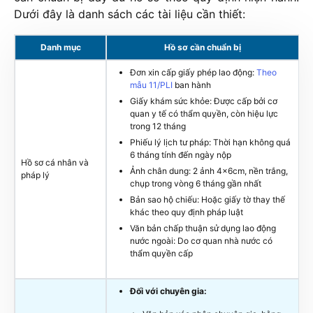
Dưới đây là danh sách các tài liệu cần thiết:
Danh mục
Hồ sơ cần chuẩn bị
Đơn xin cấp giấy phép lao động:
Theo
mẫu 11/PLI
ban hành
Giấy khám sức khỏe: Được cấp bởi cơ
quan y tế có thẩm quyền, còn hiệu lực
trong 12 tháng
Phiếu lý lịch tư pháp: Thời hạn không quá
6 tháng tính đến ngày nộp
Hồ sơ cá nhân và
Ảnh chân dung: 2 ảnh 4x6cm, nền trắng,
pháp lý
chụp trong vòng 6 tháng gần nhất
Bản sao hộ chiếu: Hoặc giấy tờ thay thế
khác theo quy định pháp luật
Văn bản chấp thuận sử dụng lao động
nước ngoài: Do cơ quan nhà nước có
thẩm quyền cấp
Đối với chuyên gia: