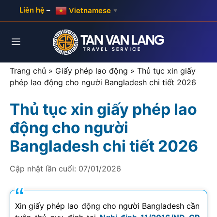
Skip
Liên hệ
–
Vietnamese
▼
to
content
Menu
Trang chủ
»
Giấy phép lao động
»
Thủ tục xin giấy
phép lao động cho người Bangladesh chi tiết 2026
Thủ tục xin giấy phép lao
động cho người
Bangladesh chi tiết 2026
Cập nhật lần cuối:
07/01/2026
Xin giấy phép lao động cho người Bangladesh cần