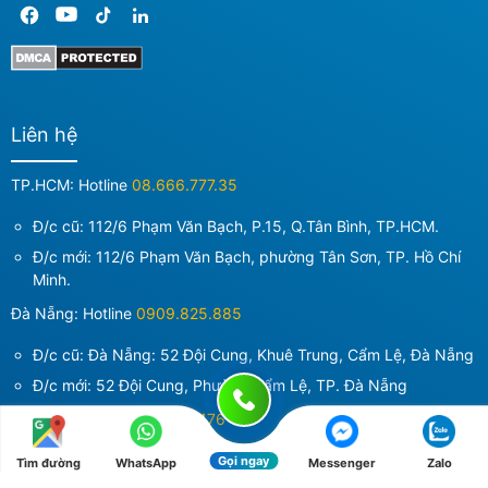
Liên hệ
TP.HCM: Hotline
08.666.777.35
Đ/c cũ: 112/6 Phạm Văn Bạch, P.15, Q.Tân Bình, TP.HCM.
Đ/c mới:
112/6 Phạm Văn Bạch, phường Tân Sơn, TP. Hồ Chí
Minh
.
Đà Nẵng: Hotline
0909.825.885
Đ/c cũ: Đà Nẵng: 52 Đội Cung, Khuê Trung, Cẩm Lệ, Đà Nẵng
Đ/c mới:
52 Đội Cung, Phường Cẩm Lệ, TP. Đà Nẵng
Hà Nội: Hotline
0855.280.476
Đ/c cũ: 102-G4, ngõ 12 Nguyên Hồng, Ba Đình, Hà Nội
Gọi ngay
Tìm đường
WhatsApp
Messenger
Zalo