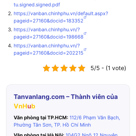
tu.signed.signed.pdf
https://vanban.chinhphu.vn/default.aspx?
pageid=27160&docid=183352
https://vanban.chinhphu.vn/?
pageid=27160&docid=198668
https://vanban.chinhphu.vn/?
pageid=27160&docid=202215
5/5 - (1 vote)
Tanvanlang.com – Thành viên của
VnH
u
b
Văn phòng tại TP.HCM:
112/6 Phạm Văn Bạch,
Phường Tân Sơn, TP. Hồ Chí Minh
Văn phòng tại Hà Nội:
104G2 Ngõ 12 Nguyên