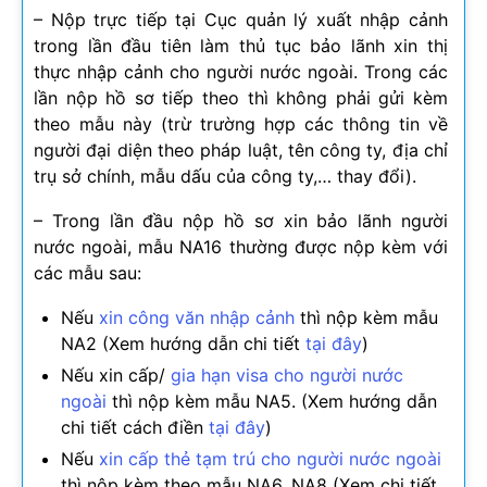
– Nộp trực tiếp tại Cục quản lý xuất nhập cảnh
trong lần đầu tiên làm thủ tục bảo lãnh xin thị
thực nhập cảnh cho người nước ngoài. Trong các
lần nộp hồ sơ tiếp theo thì không phải gửi kèm
theo mẫu này (trừ trường hợp các thông tin về
người đại diện theo pháp luật, tên công ty, địa chỉ
trụ sở chính, mẫu dấu của công ty,… thay đổi).
– Trong lần đầu nộp hồ sơ xin bảo lãnh người
nước ngoài, mẫu NA16 thường được nộp kèm với
các mẫu sau:
Nếu
xin công văn nhập cảnh
thì nộp kèm mẫu
NA2 (Xem hướng dẫn chi tiết
tại đây
)
Nếu xin cấp/
gia hạn visa cho người nước
ngoài
thì nộp kèm mẫu NA5. (Xem hướng dẫn
chi tiết cách điền
tại đây
)
Nếu
xin cấp thẻ tạm trú cho người nước ngoài
thì nộp kèm theo mẫu NA6, NA8 (Xem chi tiết