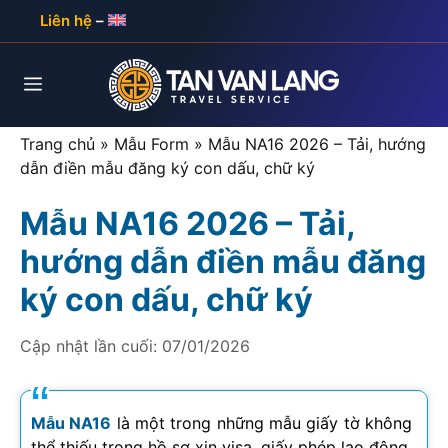
Skip
Liên hệ
–
to
content
Menu
Trang chủ
»
Mẫu Form
»
Mẫu NA16 2026 – Tải, hướng
dẫn điền mẫu đăng ký con dấu, chữ ký
Mẫu NA16 2026 – Tải,
hướng dẫn điền mẫu đăng
ký con dấu, chữ ký
Cập nhật lần cuối:
07/01/2026
Mẫu NA16
là một trong những mẫu giấy tờ không
thể thiếu trong hồ sơ xin visa, giấy phép lao động,