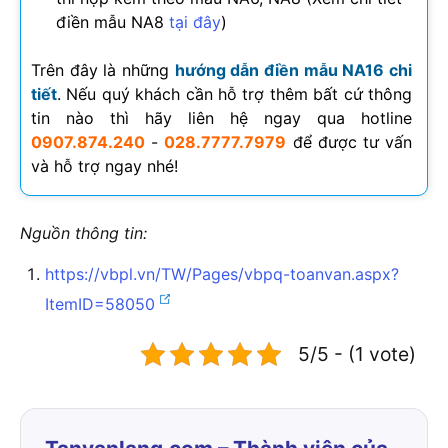
điền mẫu NA8
tại đây
)
Trên đây là những
hướng dẫn điền mẫu NA16 chi
tiết
. Nếu quý khách cần hỗ trợ thêm bất cứ thông
tin nào thì hãy liên hệ ngay qua hotline
0907.874.240
-
028.7777.7979
để được tư vấn
và hỗ trợ ngay nhé!
Nguồn thông tin:
https://vbpl.vn/TW/Pages/vbpq-toanvan.aspx?
ItemID=58050
5/5 - (1 vote)