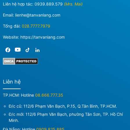
Liên hệ hợp tác:
0939.889.579
(Mrs. Mai)
Email:
lienhe@tanvanlang.com
Tổng đài:
028.7777.7979
Website: https://tanvanlang.com
Liên hệ
TP.HCM: Hotline
08.666.777.35
Đ/c cũ: 112/6 Phạm Văn Bạch, P.15, Q.Tân Bình, TP.HCM.
Đ/c mới:
112/6 Phạm Văn Bạch, phường Tân Sơn, TP. Hồ Chí
Minh
.
Đà Nẵng: Hotline
0909.825.885