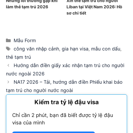
Những lỗi thường gặp khi
Xin thẻ tạm trú cho người
làm thẻ tạm trú 2026
Liban tại Việt Nam 2026: Hồ
sơ chi tiết
Categories
Mẫu Form
Tags
công văn nhập cảnh
,
gia hạn visa
,
mẫu con dấu
,
thẻ tạm trú
Hướng dẫn điền giấy xác nhận tạm trú cho người
nước ngoài 2026
NA17 2026 – Tải, hướng dẫn điền Phiếu khai báo
tạm trú cho người nước ngoài
Kiểm tra tỷ lệ đậu visa
Chỉ cần 2 phút, bạn đã biết được tỷ lệ đậu
visa của mình