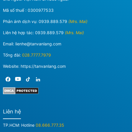
Mã số thuế : 0300977533
Phản ánh dịch vụ:
0939.889.579
(Mrs. Mai)
Liên hệ hợp tác:
0939.889.579
(Mrs. Mai)
Email:
lienhe@tanvanlang.com
Tổng đài:
028.7777.7979
Website: https://tanvanlang.com
Liên hệ
TP.HCM: Hotline
08.666.777.35