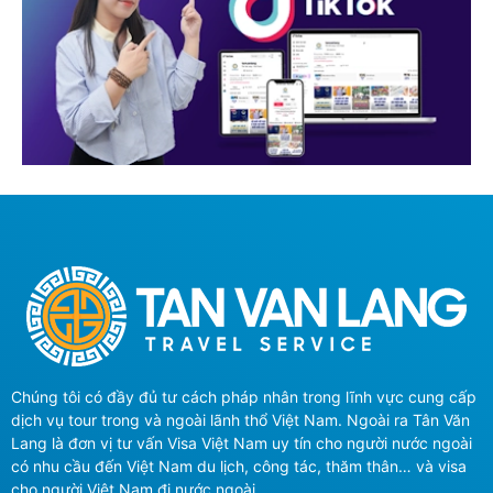
Chúng tôi có đầy đủ tư cách pháp nhân trong lĩnh vực cung cấp
dịch vụ tour trong và ngoài lãnh thổ Việt Nam. Ngoài ra Tân Văn
Lang là đơn vị tư vấn Visa Việt Nam uy tín cho người nước ngoài
có nhu cầu đến Việt Nam du lịch, công tác, thăm thân… và visa
cho người Việt Nam đi nước ngoài