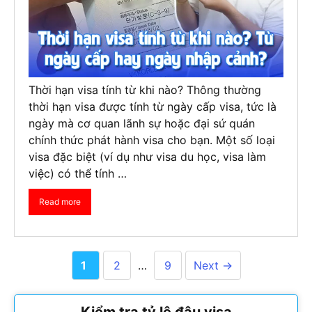
Thời hạn visa tính từ khi nào? Thông thường
thời hạn visa được tính từ ngày cấp visa, tức là
ngày mà cơ quan lãnh sự hoặc đại sứ quán
chính thức phát hành visa cho bạn. Một số loại
visa đặc biệt (ví dụ như visa du học, visa làm
việc) có thể tính …
Read more
Page
Page
Page
1
2
…
9
Next
→
Kiểm tra tỷ lệ đậu visa