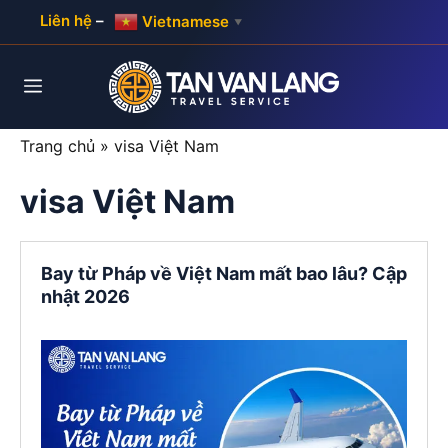
Skip
Liên hệ
–
Vietnamese
▼
to
content
Menu
Trang chủ
»
visa Việt Nam
visa Việt Nam
Bay từ Pháp về Việt Nam mất bao lâu? Cập
nhật 2026