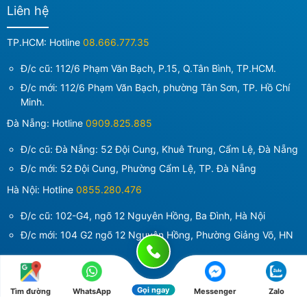
Liên hệ
TP.HCM: Hotline
08.666.777.35
Đ/c cũ: 112/6 Phạm Văn Bạch, P.15, Q.Tân Bình, TP.HCM.
Đ/c mới:
112/6 Phạm Văn Bạch, phường Tân Sơn, TP. Hồ Chí
Minh
.
Đà Nẵng: Hotline
0909.825.885
Đ/c cũ: Đà Nẵng: 52 Đội Cung, Khuê Trung, Cẩm Lệ, Đà Nẵng
Đ/c mới:
52 Đội Cung, Phường Cẩm Lệ, TP. Đà Nẵng
Hà Nội: Hotline
0855.280.476
Đ/c cũ: 102-G4, ngõ 12 Nguyên Hồng, Ba Đình, Hà Nội
Đ/c mới:
104 G2 ngõ 12 Nguyên Hồng, Phường Giảng Võ, HN
Dịch vụ tư vấn
Gọi ngay
Tìm đường
WhatsApp
Messenger
Zalo