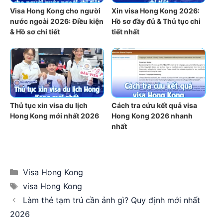
Visa Hong Kong cho người
Xin visa Hong Kong 2026:
nước ngoài 2026: Điều kiện
Hồ sơ đầy đủ & Thủ tục chi
& Hồ sơ chi tiết
tiết nhất
Thủ tục xin visa du lịch
Cách tra cứu kết quả visa
Hong Kong mới nhất 2026
Hong Kong 2026 nhanh
nhất
Categories
Visa Hong Kong
Tags
visa Hong Kong
Làm thẻ tạm trú cần ảnh gì? Quy định mới nhất
2026