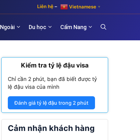
Liên hệ
–
Vietnamese
▼
 Ngoài
Du học
Cẩm Nang
)
Kiểm tra tỷ lệ đậu visa
Hợp pháp hóa lãnh sự Hàn Quốc
Visa Maroc
 năm)
Chỉ cần 2 phút, bạn đã biết được tỷ
Hợp pháp hóa lãnh sự Trung Quốc
Visa Nam Phi
lệ đậu visa của mình
năm)
Hợp pháp hóa lãnh sự Đài Loan
Visa Angola
Đánh giá tỷ lệ đậu trong 2 phút
Visa Algeria
Visa Tanzania
Cảm nhận khách hàng
Visa Nigeria