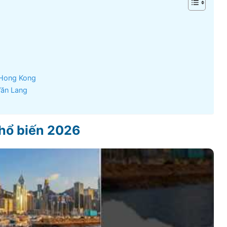
 Hong Kong
Văn Lang
phổ biến
2026