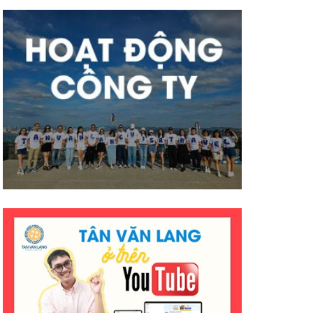
mà hiệu quả ạ. Mong công ty sẽ
có nhiều thành công tốt đẹp
hơn ạ. E cảm ơn