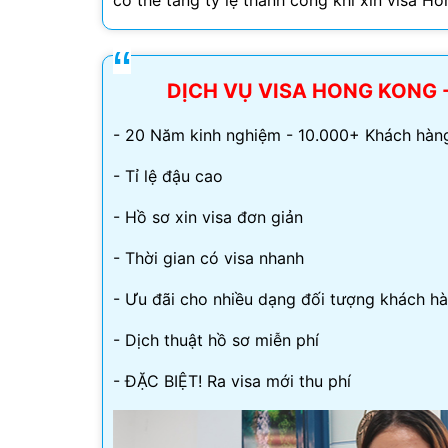
có thể tăng tỷ lệ thành công khi xin visa H
Visa Ấn Độ
Visa Dubai
DỊCH VỤ VISA HONG KONG 
Visa Macau
- 20 Năm kinh nghiệm - 10.000+ Khách hàng
Visa Malaysia
- Tỉ lệ đậu cao
- Hồ sơ xin visa đơn giản
Visa Singapore
- Thời gian có visa nhanh
Mình app
- Ưu đãi cho nhiều dạng đối tượng khách h
tư vấn n
môn tố
- Dịch thuật hồ sơ miễn phí
- ĐẶC BIỆT! Ra visa mới thu phí