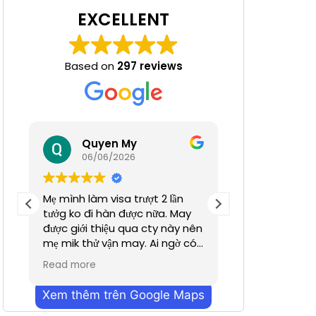
EXCELLENT
Based on
297 reviews
 Nha
Quyen My
Ha N
06/06/2026
05/06/
Mẹ mình làm visa trượt 2 lần
Tuyệt đỉnh
tưởg ko đi hàn được nữa. May
được giới thiệu qua cty này nên
mẹ mik thử vận may. Ai ngờ có
nhanh hơn dự định chỉ trong
Read more
vỏn vẹn 2 tuần. Cũn g cảm ơn a
Dương đã hỗ trợ nhiều. Dịch vụ
Xem thêm trên Google Maps
bên mình làm nhanh chóng