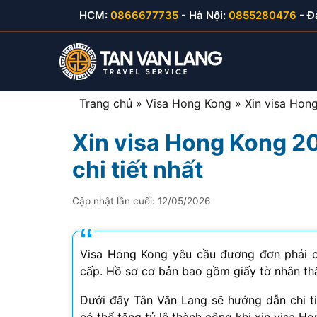
Skip
HCM:
0866677735
- Hà Nội:
0855280476
- Đ
to
content
Trang chủ
»
Visa Hong Kong
»
Xin visa Hong
Xin visa Hong Kong 20
Visa du lịch Việt Nam
Visa Hàn Quốc
E-visa thăm thân
Visa Mỹ B1/B2
chi tiết nhất
Visa thăm thân Việt Nam
Visa Nhật Bản
E-visa du lịch
Visa Canada
Cập nhật lần cuối:
12/05/2026
Visa đầu tư Việt Nam
Visa Đài Loan
E-visa công tác
Visa Cuba
Visa công tác Việt Nam
Visa Trung Quốc
Visa Hong Kong yêu cầu đương đơn phải cu
cấp. Hồ sơ cơ bản bao gồm giấy tờ nhân thâ
Visa lao động Việt Nam
Visa Campuchia
Dưới đây Tân Văn Lang sẽ hướng dẫn chi tiế
Công văn nhập cảnh
Visa Hong Kong