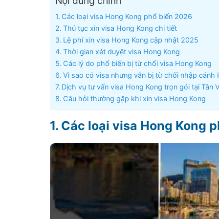
Nội dung chính
Các loại visa Hong Kong phổ biến 2026
Thủ tục xin visa Hong Kong chi tiết
Lệ phí xin visa Hong Kong cập nhật 2025
Thời gian xét duyệt visa Hong Kong
Các lý do phổ biến bị từ chối visa Hong Kong
Vì sao có visa nhưng vẫn bị từ chối nhập cảnh
Dịch vụ tư vấn visa Hong Kong trọn gói tại Tân 
Câu hỏi thường gặp khi xin visa Hong Kong
Các loại visa Hong Kong 