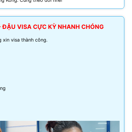
ong Kong. Cùng theo dõi nhé!
Visa Ireland
Visa Romania
- ĐẬU VISA CỰC KỲ NHANH CHÓNG
Visa Tây Ban
 xin visa thành công.
Visa Slovakia
Hoang Quan Ho
Hùng Nguyễn mạnh
Visa Phần Lan
12/06/2026
12/06/2026
ly đi visa úc. Đội hỗ trợ
Mình vừa xin visa Nhật 4 người
àng
hiệt tình và có chuyên
trong gia đình, công ty hỗ trợ
t
tốt, làm nhanh gọn, cảm ơn
công ty