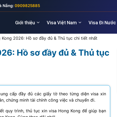
à Nẵng:
0909825885
Giới thiệu
Visa Việt Nam
Visa Đi Nước
 Kong 2026: Hồ sơ đầy đủ & Thủ tục chi tiết nhất
26: Hồ sơ đầy đủ & Thủ tục
Nhà quản lý
Visa New Zealand
Đầu tư (5 năm
Visa Anh
Giám đốc điều hành
Visa Úc
Thăm thân (3
Visa Nga
Lao động kỹ thuật
Lao động (2 
Visa Đức
Cho chuyên gia
Visa Pháp
ng cấp đầy đủ các giấy tờ theo từng diện visa xin
n, chứng minh tài chính công việc và chuyến đi.
Visa Ý (Italya)
t quy trình, thủ tục xin visa Hong Kong để giúp bạn
Visa Thụy Sĩ