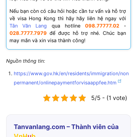
Nếu bạn còn có câu hỏi hoặc cần tư vấn và hỗ trợ
về visa Hong Kong thì hãy hãy liên hệ ngay với
Tân Văn Lang
qua hotline
098.77777.02
-
028.7777.7979
để được hỗ trợ nhé. Chúc bạn
may mắn và xin visa thành công!
Nguồn thông tin:
https://www.gov.hk/en/residents/immigration/non
permanent/onlinepaymentforvisaappfee.htm
5/5 - (1 vote)
Tanvanlang.com – Thành viên của
VnH
u
b