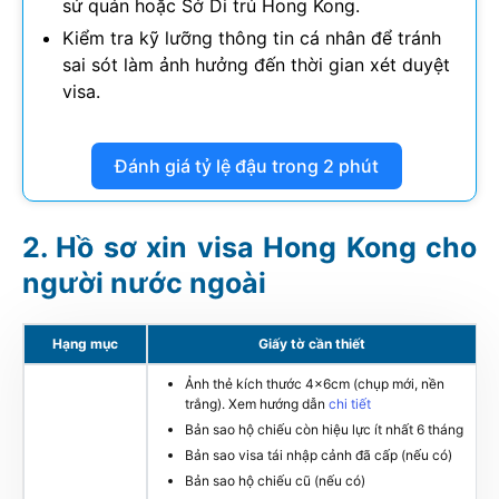
sứ quán hoặc Sở Di trú Hong Kong.
Kiểm tra kỹ lưỡng thông tin cá nhân để tránh
sai sót làm ảnh hưởng đến thời gian xét duyệt
visa.
Đánh giá tỷ lệ đậu trong 2 phút
Hồ sơ xin visa Hong Kong cho
người nước ngoài
Hạng mục
Giấy tờ cần thiết
Ảnh thẻ kích thước 4x6cm (chụp mới, nền
trắng). Xem hướng dẫn
chi tiết
Bản sao hộ chiếu còn hiệu lực ít nhất 6 tháng
Bản sao visa tái nhập cảnh đã cấp (nếu có)
Bản sao hộ chiếu cũ (nếu có)