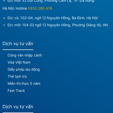
Đ/c mới:
52 Đội Cung, Phường Cẩm Lệ, TP. Đà Nẵng
Hà Nội: Hotline
0855.280.476
Đ/c cũ: 102-G4, ngõ 12 Nguyên Hồng, Ba Đình, Hà Nội
Đ/c mới:
104 G2 ngõ 12 Nguyên Hồng, Phường Giảng Võ, HN
Dịch vụ tư vấn
Công văn nhập cảnh
Visa Việt Nam
Giấy phép lao động
Thẻ tạm trú
Miễn thị thực 5 năm
Fast Track
Dịch vụ tư vấn