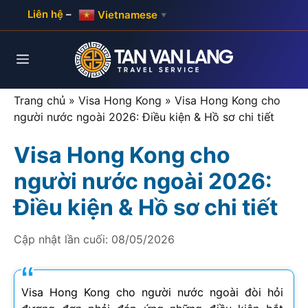
Skip
Liên hệ
–
Vietnamese
▼
to
content
Menu
Trang chủ
»
Visa Hong Kong
»
Visa Hong Kong cho
người nước ngoài 2026: Điều kiện & Hồ sơ chi tiết
Visa Hong Kong cho
người nước ngoài 2026:
Điều kiện & Hồ sơ chi tiết
Cập nhật lần cuối:
08/05/2026
Visa Hong Kong cho người nước ngoài đòi hỏi