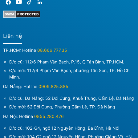
Liên hệ
TP.HCM: Hotline
08.666.777.35
Đ/c cũ: 112/6 Phạm Văn Bạch, P.15, Q.Tân Bình, TP.HCM.
Đ/c mới:
112/6 Phạm Văn Bạch, phường Tân Sơn, TP. Hồ Chí
Minh
.
Đà Nẵng: Hotline
0909.825.885
Đ/c cũ: Đà Nẵng: 52 Đội Cung, Khuê Trung, Cẩm Lệ, Đà Nẵng
Đ/c mới:
52 Đội Cung, Phường Cẩm Lệ, TP. Đà Nẵng
Hà Nội: Hotline
0855.280.476
Đ/c cũ: 102-G4, ngõ 12 Nguyên Hồng, Ba Đình, Hà Nội
Đ/c mới:
104 G2 ngõ 12 Nguyên Hồng, Phường Giảng Võ, HN