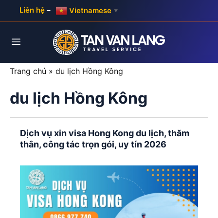
Skip
Liên hệ
–
Vietnamese
▼
to
content
Menu
Trang chủ
»
du lịch Hồng Kông
du lịch Hồng Kông
Dịch vụ xin visa Hong Kong du lịch, thăm
thân, công tác trọn gói, uy tín 2026