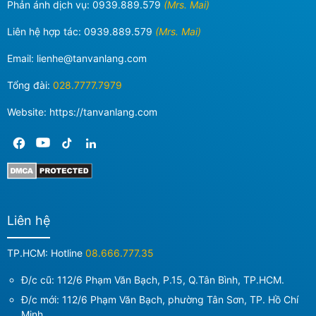
Phản ánh dịch vụ:
0939.889.579
(Mrs. Mai)
Liên hệ hợp tác:
0939.889.579
(Mrs. Mai)
Email:
lienhe@tanvanlang.com
Tổng đài:
028.7777.7979
Website: https://tanvanlang.com
Liên hệ
TP.HCM: Hotline
08.666.777.35
Đ/c cũ: 112/6 Phạm Văn Bạch, P.15, Q.Tân Bình, TP.HCM.
Đ/c mới:
112/6 Phạm Văn Bạch, phường Tân Sơn, TP. Hồ Chí
Minh
.