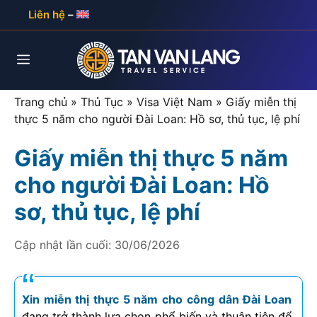
Skip
Liên hệ
–
to
content
Menu
Trang chủ
»
Thủ Tục
»
Visa Việt Nam
»
Giấy miễn thị
thực 5 năm cho người Đài Loan: Hồ sơ, thủ tục, lệ phí
Giấy miễn thị thực 5 năm
cho người Đài Loan: Hồ
sơ, thủ tục, lệ phí
Cập nhật lần cuối:
30/06/2026
Xin miễn thị thực 5 năm cho công dân Đài Loan
đang trở thành lựa chọn phổ biến và thuận tiện để