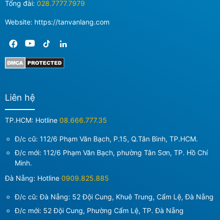
Tổng đài:
028.7777.7979
Website: https://tanvanlang.com
Liên hệ
TP.HCM: Hotline
08.666.777.35
Đ/c cũ: 112/6 Phạm Văn Bạch, P.15, Q.Tân Bình, TP.HCM.
Đ/c mới:
112/6 Phạm Văn Bạch, phường Tân Sơn, TP. Hồ Chí
Minh
.
Đà Nẵng: Hotline
0909.825.885
Đ/c cũ: Đà Nẵng: 52 Đội Cung, Khuê Trung, Cẩm Lệ, Đà Nẵng
Đ/c mới:
52 Đội Cung, Phường Cẩm Lệ, TP. Đà Nẵng