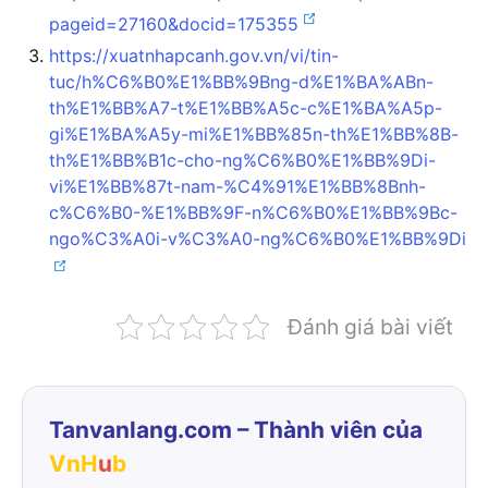
pageid=27160&docid=175355
https://xuatnhapcanh.gov.vn/vi/tin-
tuc/h%C6%B0%E1%BB%9Bng-d%E1%BA%ABn-
th%E1%BB%A7-t%E1%BB%A5c-c%E1%BA%A5p-
gi%E1%BA%A5y-mi%E1%BB%85n-th%E1%BB%8B-
th%E1%BB%B1c-cho-ng%C6%B0%E1%BB%9Di-
vi%E1%BB%87t-nam-%C4%91%E1%BB%8Bnh-
c%C6%B0-%E1%BB%9F-n%C6%B0%E1%BB%9Bc-
ngo%C3%A0i-v%C3%A0-ng%C6%B0%E1%BB%9Di
Đánh giá bài viết
Tanvanlang.com – Thành viên của
VnH
u
b