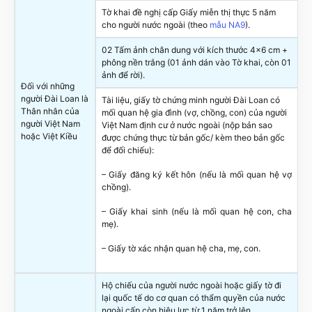
Tờ khai đề nghị cấp Giấy miễn thị thực 5 năm
cho người nước ngoài (theo
mẫu NA9
).
02 Tấm ảnh chân dung với kích thước 4×6 cm +
phông nền trắng (01 ảnh dán vào Tờ khai, còn 01
ảnh để rời).
Đối với những
người Đài Loan là
Tài liệu, giấy tờ chứng minh người Đài Loan có
Thân nhân của
mối quan hệ gia đình (vợ, chồng, con) của người
người Việt Nam
Việt Nam định cư ở nước ngoài (nộp bản sao
hoặc Việt Kiều
được chứng thực từ bản gốc/ kèm theo bản gốc
để đối chiếu):
– Giấy đăng ký kết hôn (nếu là mối quan hệ vợ
chồng).
– Giấy khai sinh (nếu là mối quan hệ con, cha
mẹ).
– Giấy tờ xác nhận quan hệ cha, mẹ, con.
Hộ chiếu của người nước ngoài hoặc giấy tờ đi
lại quốc tế do cơ quan có thẩm quyền của nước
ngoài cấp còn hiệu lực từ 1 năm trở lên.