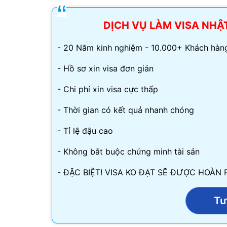
Visa Ấn Độ
DỊCH VỤ LÀM VISA NHẬT
Visa Dubai
- 20 Năm kinh nghiệm - 10.000+ Khách hàng
Visa Macau
- Hồ sơ xin visa đơn giản
Visa Malaysia
- Chi phí xin visa cực thấp
- Thời gian có kết quả nhanh chóng
Visa Singapore
- Tỉ lệ đậu cao
Mình app
- Không bắt buộc chứng minh tài sản
tư vấn n
môn tố
- ĐẶC BIỆT! VISA KO ĐẠT SẼ ĐƯỢC HOÀN 
Tư