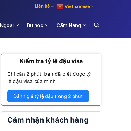
Liên hệ
–
Vietnamese
▼
 Ngoài
Du học
Cẩm Nang
)
Kiểm tra tỷ lệ đậu visa
Hợp pháp hóa lãnh sự Hàn Quốc
Visa Maroc
 năm)
Chỉ cần 2 phút, bạn đã biết được tỷ
Hợp pháp hóa lãnh sự Trung Quốc
Visa Nam Phi
lệ đậu visa của mình
năm)
Hợp pháp hóa lãnh sự Đài Loan
Visa Angola
Đánh giá tỷ lệ đậu trong 2 phút
Visa Algeria
Visa Tanzania
Cảm nhận khách hàng
Visa Nigeria