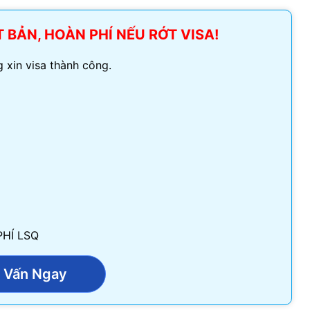
Visa Ireland
 BẢN, HOÀN PHÍ NẾU RỚT VISA!
Visa Romania
 xin visa thành công.
Visa Tây Ban
Visa Slovakia
Hoang Quan Ho
Hùng Nguyễn mạnh
Visa Phần Lan
12/06/2026
12/06/2026
ly đi visa úc. Đội hỗ trợ
Mình vừa xin visa Nhật 4 người
hiệt tình và có chuyên
trong gia đình, công ty hỗ trợ
t
tốt, làm nhanh gọn, cảm ơn
PHÍ LSQ
công ty
 Vấn Ngay