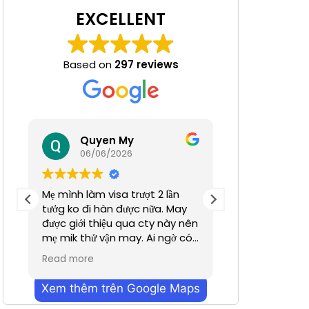
EXCELLENT
Based on
297 reviews
 Nha
Quyen My
Ha N
06/06/2026
05/06/
Mẹ mình làm visa trượt 2 lần
Tuyệt đỉnh
tưởg ko đi hàn được nữa. May
được giới thiệu qua cty này nên
mẹ mik thử vận may. Ai ngờ có
nhanh hơn dự định chỉ trong
Read more
vỏn vẹn 2 tuần. Cũn g cảm ơn a
Dương đã hỗ trợ nhiều. Dịch vụ
Xem thêm trên Google Maps
bên mình làm nhanh chóng