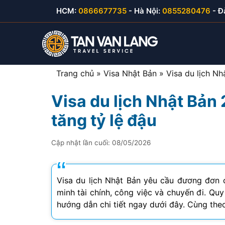
Skip
HCM:
0866677735
- Hà Nội:
0855280476
- Đ
to
content
Trang chủ
»
Visa Nhật Bản
»
Visa du lịch N
Visa du lịch Nhật Bản
Visa du lịch Việt Nam
Visa Hàn Quốc
E-visa thăm thân
Visa Mỹ B1/B2
tăng tỷ lệ đậu
Visa thăm thân Việt Nam
Visa Nhật Bản
E-visa du lịch
Visa Canada
Cập nhật lần cuối:
08/05/2026
Visa đầu tư Việt Nam
Visa Đài Loan
E-visa công tác
Visa Cuba
Visa công tác Việt Nam
Visa Trung Quốc
Visa du lịch Nhật Bản yêu cầu đương đơn 
minh tài chính, công việc và chuyến đi. Quy
Visa lao động Việt Nam
Visa Campuchia
hướng dẫn chi tiết ngay dưới đây. Cùng theo
Công văn nhập cảnh
Visa Hong Kong