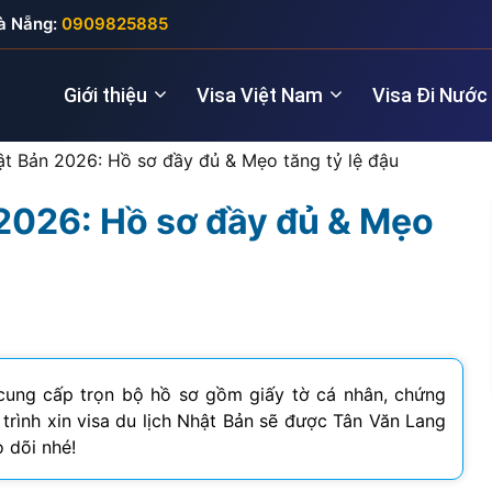
à Nẵng:
0909825885
Giới thiệu
Visa Việt Nam
Visa Đi Nước
hật Bản 2026: Hồ sơ đầy đủ & Mẹo tăng tỷ lệ đậu
 2026: Hồ sơ đầy đủ & Mẹo
Nhà quản lý
Visa New Zealand
Đầu tư (5 năm
Visa Anh
Giám đốc điều hành
Visa Úc
Thăm thân (3
Visa Nga
Lao động kỹ thuật
Lao động (2 
Visa Đức
Cho chuyên gia
Visa Pháp
cung cấp trọn bộ hồ sơ gồm giấy tờ cá nhân, chứng
 trình xin visa du lịch Nhật Bản sẽ được Tân Văn Lang
Visa Ý (Italya)
 dõi nhé!
Visa Thụy Sĩ