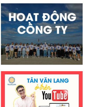
mà hiệu quả ạ. Mong công ty sẽ
có nhiều thành công tốt đẹp
hơn ạ. E cảm ơn