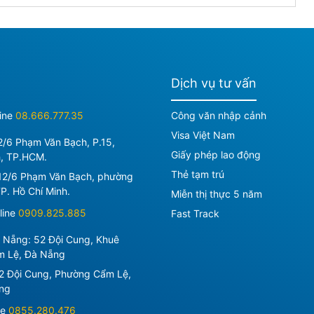
Dịch vụ tư vấn
ine
08.666.777.35
Công văn nhập cảnh
Visa Việt Nam
2/6 Phạm Văn Bạch, P.15,
Giấy phép lao động
h, TP.HCM.
Thẻ tạm trú
12/6 Phạm Văn Bạch, phường
P. Hồ Chí Minh
.
Miễn thị thực 5 năm
line
0909.825.885
Fast Track
à Nẵng: 52 Đội Cung, Khuê
m Lệ, Đà Nẵng
2 Đội Cung, Phường Cẩm Lệ,
ng
ne
0855.280.476