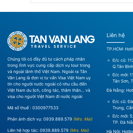
Liên hệ
TP.HCM: Hotl
Chúng tôi có đầy đủ tư cách pháp nhân
Đ/c cũ: 11
trong lĩnh vực cung cấp dịch vụ tour trong
Q.Tân Bìn
và ngoài lãnh thổ Việt Nam. Ngoài ra Tân
Đ/c mới:
1
Văn Lang là đơn vị tư vấn Visa Việt Nam uy
Tân Sơn, T
tín cho người nước ngoài có nhu cầu đến
Đà Nẵng: Hot
Việt Nam du lịch, công tác, thăm thân… và
visa cho người Việt Nam đi nước ngoài
Đ/c cũ: Đ
Trung, Cẩ
Mã số thuế : 0300977533
Đ/c mới:
5
Phản ánh dịch vụ:
0939.889.579
(Mrs. Mai)
TP. Đà Nẵ
Liên hệ hợp tác:
0939.889.579
(Mrs. Mai)
Hà Nội: Hotli