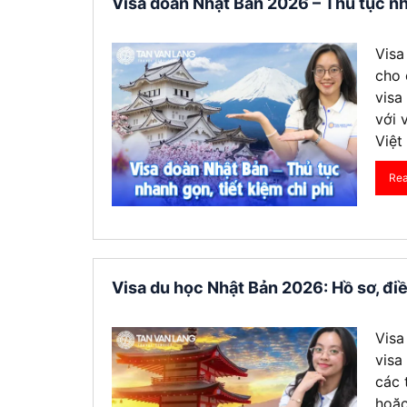
Visa đoàn Nhật Bản 2026 – Thủ tục nh
Visa
cho 
visa
với 
Việt
Re
Visa du học Nhật Bản 2026: Hồ sơ, điều
Visa
visa
các 
hoặc