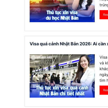
trún
Re
Visa quá cảnh Nhật Bản 2026: Ai cần x
Visa
và k
khác
ngày
tìm 
Re