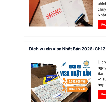
chín
chuy
Nhật
Re
Dịch vụ xin visa Nhật Bản 2026: Chỉ 
Dịch
ngay
Bản 
✓ Tư
hợp 
Re