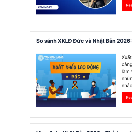
Re
Visa Ấn Độ
Visa Dubai
Visa Macau
So sánh XKLĐ Đức và Nhật Bản 2026: L
Visa Malaysia
Xuất
càng
Visa Singapore
làm 
nhữn
Mình app
nhắc
tư vấn n
môn tố
Re