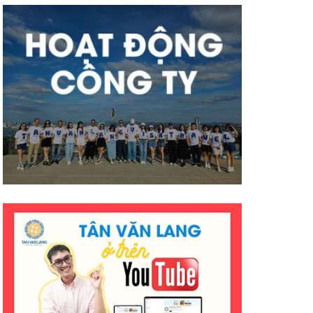
có nhiều thành công tốt đẹp
hơn ạ. E cảm ơn