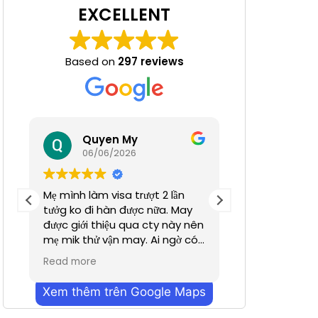
EXCELLENT
Based on
297 reviews
 Nha
Quyen My
Ha N
06/06/2026
05/06/
Mẹ mình làm visa trượt 2 lần
Tuyệt đỉnh
tưởg ko đi hàn được nữa. May
được giới thiệu qua cty này nên
mẹ mik thử vận may. Ai ngờ có
nhanh hơn dự định chỉ trong
Read more
vỏn vẹn 2 tuần. Cũn g cảm ơn a
Dương đã hỗ trợ nhiều. Dịch vụ
Xem thêm trên Google Maps
bên mình làm nhanh chóng
mà hiệu quả ạ. Mong công ty sẽ