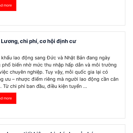
ad more
Visa Ireland
Visa Romania
Visa Tây Ban
ương, chi phí, cơ hội định cư
Visa Slovakia
 khẩu lao động sang Đức và Nhật Bản đang ngày
Hoang Quan Ho
Hùng Nguyễn mạnh
12/06/2026
12/06/2026
 phổ biến nhờ mức thu nhập hấp dẫn và môi trường
Visa Phần Lan
việc chuyên nghiệp. Tuy vậy, mỗi quốc gia lại có
g ưu – nhược điểm riêng mà người lao động cần cân
ly đi visa úc. Đội hỗ trợ
Mình vừa xin visa Nhật 4 người
. Từ chi phí ban đầu, điều kiện tuyển …
hiệt tình và có chuyên
trong gia đình, công ty hỗ trợ
t
tốt, làm nhanh gọn, cảm ơn
ad more
công ty