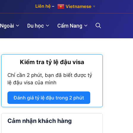
Liên hệ
–
Vietnamese
▼
 Ngoài
Du học
Cẩm Nang
)
Kiểm tra tỷ lệ đậu visa
Hợp pháp hóa lãnh sự Hàn Quốc
Visa Maroc
 năm)
Chỉ cần 2 phút, bạn đã biết được tỷ
Hợp pháp hóa lãnh sự Trung Quốc
Visa Nam Phi
lệ đậu visa của mình
năm)
Hợp pháp hóa lãnh sự Đài Loan
Visa Angola
Đánh giá tỷ lệ đậu trong 2 phút
Visa Algeria
Visa Tanzania
Cảm nhận khách hàng
Visa Nigeria