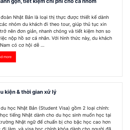
anh gọn, tiết kiệm chi phí cho cả nhóm
 đoàn Nhật Bản là loại thị thực được thiết kế dành
các nhóm du khách đi theo tour, giúp thủ tục xin
 trở nên đơn giản, nhanh chóng và tiết kiệm hơn so
việc nộp hồ sơ cá nhân. Với hình thức này, du khách
 Nam có cơ hội dễ …
ad more
 kiện & thời gian xử lý
 du học Nhật Bản (Student Visa) gồm 2 loại chính:
 học tiếng Nhật dành cho du học sinh muốn học tại
trường Nhật ngữ để chuẩn bị cho bậc học cao hơn
 đi làm, và visa học chính khóa dành cho người đã