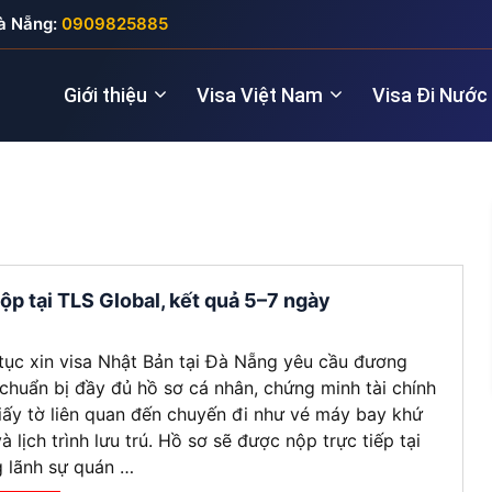
à Nẵng:
0909825885
Giới thiệu
Visa Việt Nam
Visa Đi Nước
Nhà quản lý
Visa New Zealand
Đầu tư (5 năm
Visa Anh
Giám đốc điều hành
Visa Úc
Thăm thân (3
Visa Nga
ộp tại TLS Global, kết quả 5–7 ngày
Lao động kỹ thuật
Lao động (2 
Visa Đức
tục xin visa Nhật Bản tại Đà Nẵng yêu cầu đương
Cho chuyên gia
Visa Pháp
chuẩn bị đầy đủ hồ sơ cá nhân, chứng minh tài chính
iấy tờ liên quan đến chuyến đi như vé máy bay khứ
Visa Ý (Italya)
và lịch trình lưu trú. Hồ sơ sẽ được nộp trực tiếp tại
 lãnh sự quán …
Visa Thụy Sĩ