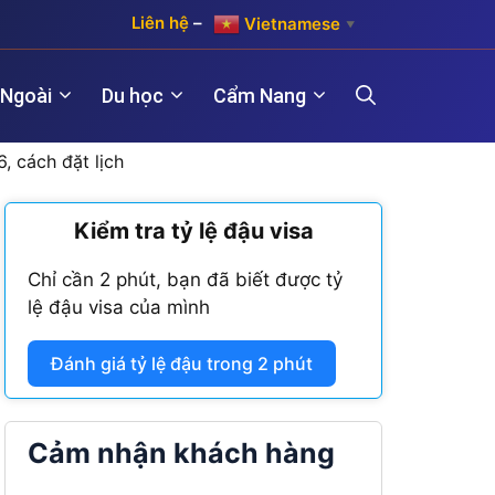
Liên hệ
–
Vietnamese
▼
 Ngoài
Du học
Cẩm Nang
, cách đặt lịch
)
Kiểm tra tỷ lệ đậu visa
Hợp pháp hóa lãnh sự Hàn Quốc
Visa Maroc
 năm)
Chỉ cần 2 phút, bạn đã biết được tỷ
Hợp pháp hóa lãnh sự Trung Quốc
Visa Nam Phi
lệ đậu visa của mình
năm)
Hợp pháp hóa lãnh sự Đài Loan
Visa Angola
Đánh giá tỷ lệ đậu trong 2 phút
Visa Algeria
Visa Tanzania
Cảm nhận khách hàng
Visa Nigeria