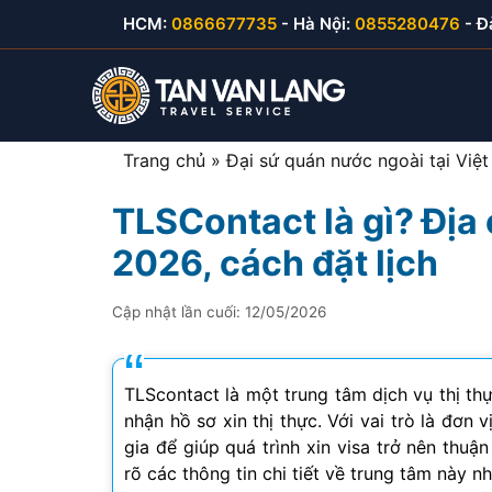
Skip
HCM:
0866677735
- Hà Nội:
0855280476
- Đ
to
content
Trang chủ
»
Đại sứ quán nước ngoài tại Việ
TLSContact là gì? Địa
Visa du lịch Việt Nam
Visa Hàn Quốc
E-visa thăm thân
Visa Mỹ B1/B2
2026, cách đặt lịch
Visa thăm thân Việt Nam
Visa Nhật Bản
E-visa du lịch
Visa Canada
Cập nhật lần cuối:
12/05/2026
Visa đầu tư Việt Nam
Visa Đài Loan
E-visa công tác
Visa Cuba
Visa công tác Việt Nam
Visa Trung Quốc
TLScontact là một trung tâm dịch vụ thị th
nhận hồ sơ xin thị thực. Với vai trò là đơn
Visa lao động Việt Nam
Visa Campuchia
gia để giúp quá trình xin visa trở nên thuậ
rõ các thông tin chi tiết về trung tâm này nh
Công văn nhập cảnh
Visa Hong Kong