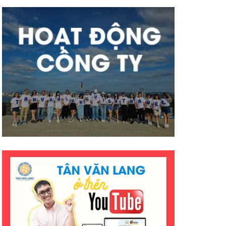
mà hiệu quả ạ. Mong công ty sẽ
có nhiều thành công tốt đẹp
hơn ạ. E cảm ơn