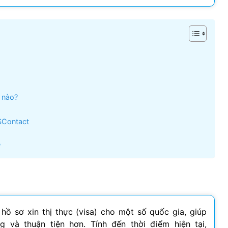
Visa Ireland
Visa Romania
Visa Tây Ban
Visa Slovakia
 nào?
Hoang Quan Ho
Hùng Nguyễn mạnh
Visa Phần Lan
12/06/2026
12/06/2026
SContact
ly đi visa úc. Đội hỗ trợ
Mình vừa xin visa Nhật 4 người
?
hiệt tình và có chuyên
trong gia đình, công ty hỗ trợ
t
tốt, làm nhanh gọn, cảm ơn
công ty
hồ sơ xin thị thực (visa) cho một số quốc gia, giúp
 và thuận tiện hơn. Tính đến thời điểm hiện tại,