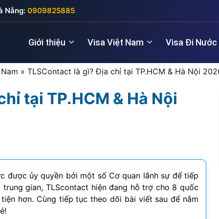
à Nẵng:
0909825885
Giới thiệu
Visa Việt Nam
Visa Đi Nước
t Nam
»
TLSContact là gì? Địa chỉ tại TP.HCM & Hà Nội 2026
 chỉ tại TP.HCM & Hà Nội
Nhà quản lý
Visa New Zealand
Đầu tư (5 năm
Visa Anh
Giám đốc điều hành
Visa Úc
Thăm thân (3
Visa Nga
Lao động kỹ thuật
Lao động (2 
Visa Đức
Cho chuyên gia
Visa Pháp
ực được ủy quyền bởi một số Cơ quan lãnh sự để tiếp
 vị trung gian, TLScontact hiện đang hỗ trợ cho 8 quốc
Visa Ý (Italya)
n tiện hơn. Cùng tiếp tục theo dõi bài viết sau để nắm
é!
Visa Thụy Sĩ