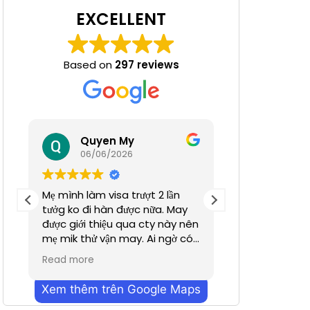
EXCELLENT
Based on
297 reviews
 Nha
Quyen My
Ha N
06/06/2026
05/06/
Mẹ mình làm visa trượt 2 lần
Tuyệt đỉnh
tưởg ko đi hàn được nữa. May
được giới thiệu qua cty này nên
mẹ mik thử vận may. Ai ngờ có
nhanh hơn dự định chỉ trong
Read more
vỏn vẹn 2 tuần. Cũn g cảm ơn a
Dương đã hỗ trợ nhiều. Dịch vụ
Xem thêm trên Google Maps
bên mình làm nhanh chóng