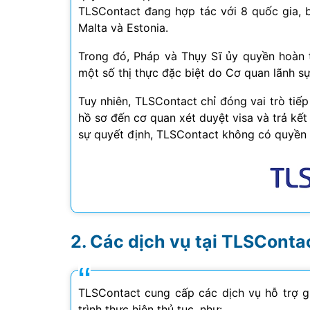
TLSContact đang hợp tác với 8 quốc gia, 
Malta và Estonia.
Trong đó, Pháp và Thụy Sĩ ủy quyền hoàn t
một số thị thực đặc biệt do Cơ quan lãnh sự 
Tuy nhiên, TLSContact chỉ đóng vai trò tiếp 
hồ sơ đến cơ quan xét duyệt visa và trả kế
sự quyết định, TLSContact không có quyền 
Các dịch vụ tại TLSConta
TLSContact cung cấp các dịch vụ hỗ trợ gi
trình thực hiện thủ tục, như: