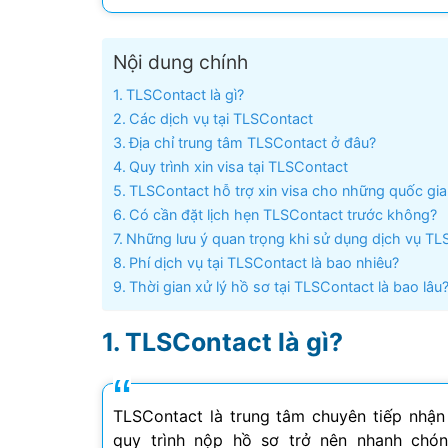
Visa Ấn Độ
Nội dung chính
Visa Dubai
TLSContact là gì?
Các dịch vụ tại TLSContact
Visa Macau
Địa chỉ trung tâm TLSContact ở đâu?
Quy trình xin visa tại TLSContact
Visa Malaysia
TLSContact hỗ trợ xin visa cho những quốc gia
Có cần đặt lịch hẹn TLSContact trước không?
Visa Singapore
Những lưu ý quan trọng khi sử dụng dịch vụ TL
Phí dịch vụ tại TLSContact là bao nhiêu?
Mình app
Thời gian xử lý hồ sơ tại TLSContact là bao lâu
tư vấn n
môn tố
TLSContact là gì?
TLSContact là trung tâm chuyên tiếp nhận 
quy trình nộp hồ sơ trở nên nhanh chóng