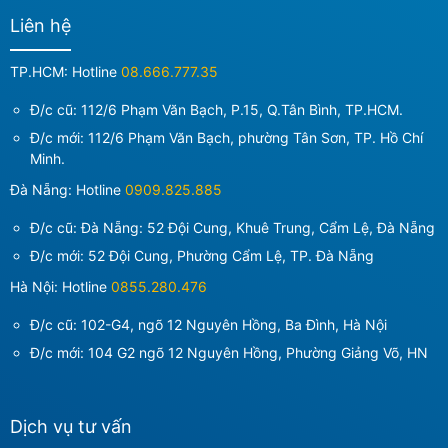
Liên hệ
TP.HCM: Hotline
08.666.777.35
Đ/c cũ: 112/6 Phạm Văn Bạch, P.15, Q.Tân Bình, TP.HCM.
Đ/c mới:
112/6 Phạm Văn Bạch, phường Tân Sơn, TP. Hồ Chí
Minh
.
Đà Nẵng: Hotline
0909.825.885
Đ/c cũ: Đà Nẵng: 52 Đội Cung, Khuê Trung, Cẩm Lệ, Đà Nẵng
Đ/c mới:
52 Đội Cung, Phường Cẩm Lệ, TP. Đà Nẵng
Hà Nội: Hotline
0855.280.476
Đ/c cũ: 102-G4, ngõ 12 Nguyên Hồng, Ba Đình, Hà Nội
Đ/c mới:
104 G2 ngõ 12 Nguyên Hồng, Phường Giảng Võ, HN
Dịch vụ tư vấn