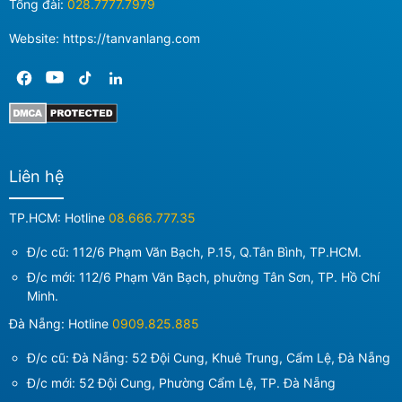
Tổng đài:
028.7777.7979
Website: https://tanvanlang.com
Liên hệ
TP.HCM: Hotline
08.666.777.35
Đ/c cũ: 112/6 Phạm Văn Bạch, P.15, Q.Tân Bình, TP.HCM.
Đ/c mới:
112/6 Phạm Văn Bạch, phường Tân Sơn, TP. Hồ Chí
Minh
.
Đà Nẵng: Hotline
0909.825.885
Đ/c cũ: Đà Nẵng: 52 Đội Cung, Khuê Trung, Cẩm Lệ, Đà Nẵng
Đ/c mới:
52 Đội Cung, Phường Cẩm Lệ, TP. Đà Nẵng