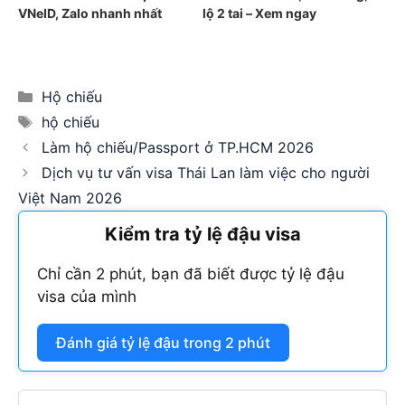
VNeID, Zalo nhanh nhất
lộ 2 tai – Xem ngay
Categories
Hộ chiếu
Tags
hộ chiếu
Làm hộ chiếu/Passport ở TP.HCM 2026
Dịch vụ tư vấn visa Thái Lan làm việc cho người
Việt Nam 2026
Kiểm tra tỷ lệ đậu visa
Chỉ cần 2 phút, bạn đã biết được tỷ lệ đậu
visa của mình
Đánh giá tỷ lệ đậu trong 2 phút