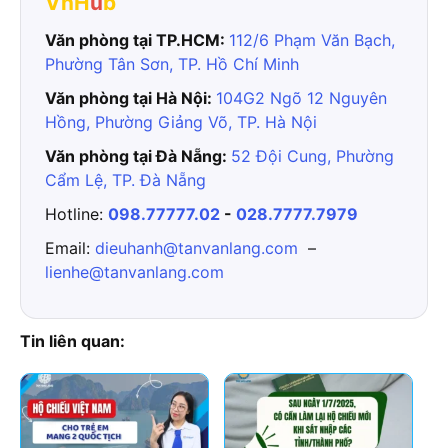
VnH
u
b
Văn phòng tại TP.HCM:
112/6 Phạm Văn Bạch,
Phường Tân Sơn, TP. Hồ Chí Minh
Văn phòng tại Hà Nội:
104G2 Ngõ 12 Nguyên
Hồng, Phường Giảng Võ, TP. Hà Nội
Văn phòng tại Đà Nẵng:
52 Đội Cung, Phường
Cẩm Lệ, TP. Đà Nẵng
Hotline:
098.77777.02
-
028.7777.7979
Email:
dieuhanh@tanvanlang.com
–
lienhe@tanvanlang.com
Tin liên quan: