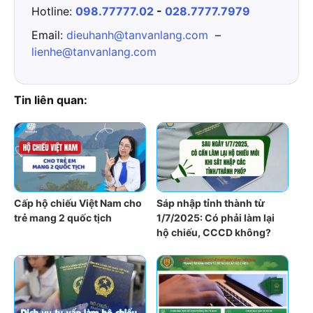
Hotline:
098.77777.02
-
028.7777.7979
Email:
dieuhanh@tanvanlang.com
–
lienhe@tanvanlang.com
Tin liên quan:
Cấp hộ chiếu Việt Nam cho
Sáp nhập tỉnh thành từ
trẻ mang 2 quốc tịch
1/7/2025: Có phải làm lại
hộ chiếu, CCCD không?