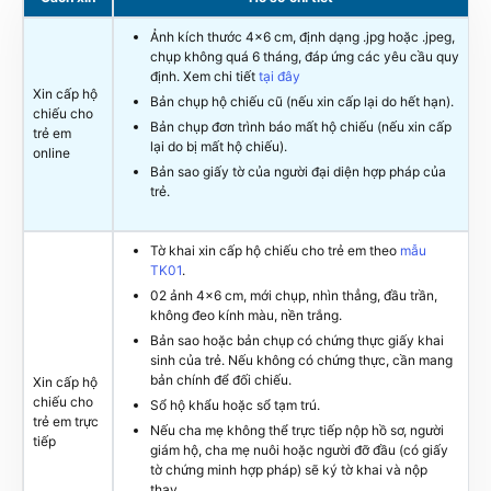
Ảnh kích thước 4×6 cm, định dạng .jpg hoặc .jpeg,
chụp không quá 6 tháng, đáp ứng các yêu cầu quy
định. Xem chi tiết
tại đây
Xin cấp hộ
Bản chụp hộ chiếu cũ (nếu xin cấp lại do hết hạn).
chiếu cho
Bản chụp đơn trình báo mất hộ chiếu (nếu xin cấp
trẻ em
lại do bị mất hộ chiếu).
online
Bản sao giấy tờ của người đại diện hợp pháp của
trẻ.
Tờ khai xin cấp hộ chiếu cho trẻ em theo
mẫu
TK01
.
02 ảnh 4×6 cm, mới chụp, nhìn thẳng, đầu trần,
không đeo kính màu, nền trắng.
Bản sao hoặc bản chụp có chứng thực giấy khai
sinh của trẻ. Nếu không có chứng thực, cần mang
bản chính để đối chiếu.
Xin cấp hộ
chiếu cho
Sổ hộ khẩu hoặc sổ tạm trú.
trẻ em trực
Nếu cha mẹ không thể trực tiếp nộp hồ sơ, người
tiếp
giám hộ, cha mẹ nuôi hoặc người đỡ đầu (có giấy
tờ chứng minh hợp pháp) sẽ ký tờ khai và nộp
thay.