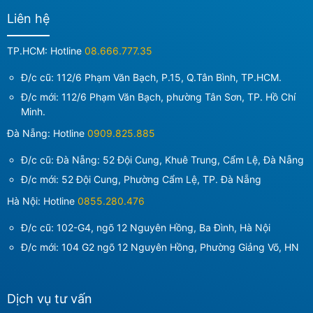
Liên hệ
TP.HCM: Hotline
08.666.777.35
Đ/c cũ: 112/6 Phạm Văn Bạch, P.15, Q.Tân Bình, TP.HCM.
Đ/c mới:
112/6 Phạm Văn Bạch, phường Tân Sơn, TP. Hồ Chí
Minh
.
Đà Nẵng: Hotline
0909.825.885
Đ/c cũ: Đà Nẵng: 52 Đội Cung, Khuê Trung, Cẩm Lệ, Đà Nẵng
Đ/c mới:
52 Đội Cung, Phường Cẩm Lệ, TP. Đà Nẵng
Hà Nội: Hotline
0855.280.476
Đ/c cũ: 102-G4, ngõ 12 Nguyên Hồng, Ba Đình, Hà Nội
Đ/c mới:
104 G2 ngõ 12 Nguyên Hồng, Phường Giảng Võ, HN
Dịch vụ tư vấn