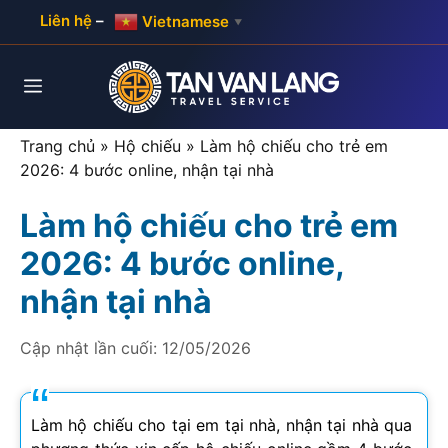
Skip
Liên hệ
–
Vietnamese
▼
to
content
Menu
Trang chủ
»
Hộ chiếu
»
Làm hộ chiếu cho trẻ em
2026: 4 bước online, nhận tại nhà
Làm hộ chiếu cho trẻ em
2026: 4 bước online,
nhận tại nhà
Cập nhật lần cuối:
12/05/2026
Làm hộ chiếu cho tại em tại nhà, nhận tại nhà qua