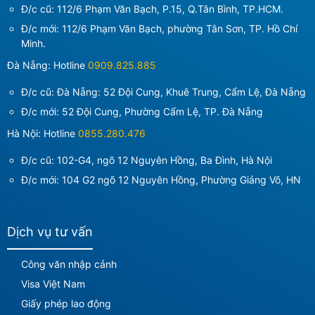
Đ/c cũ: 112/6 Phạm Văn Bạch, P.15, Q.Tân Bình, TP.HCM.
Đ/c mới:
112/6 Phạm Văn Bạch, phường Tân Sơn, TP. Hồ Chí
Minh
.
Đà Nẵng: Hotline
0909.825.885
Đ/c cũ: Đà Nẵng: 52 Đội Cung, Khuê Trung, Cẩm Lệ, Đà Nẵng
Đ/c mới:
52 Đội Cung, Phường Cẩm Lệ, TP. Đà Nẵng
Hà Nội: Hotline
0855.280.476
Đ/c cũ: 102-G4, ngõ 12 Nguyên Hồng, Ba Đình, Hà Nội
Đ/c mới:
104 G2 ngõ 12 Nguyên Hồng, Phường Giảng Võ, HN
Dịch vụ tư vấn
Công văn nhập cảnh
Visa Việt Nam
Giấy phép lao động