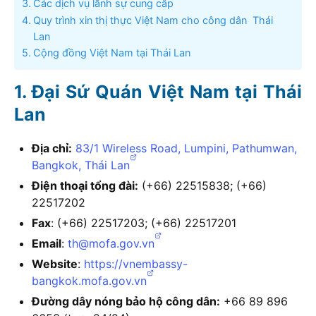
Các dịch vụ lãnh sự cung cấp
Quy trình xin thị thực Việt Nam cho công dân Thái
Lan
Cộng đồng Việt Nam tại Thái Lan
Đại Sứ Quán Việt Nam tại Thái
Lan
Địa chỉ:
83/1 Wireless Road, Lumpini, Pathumwan,
Bangkok, Thái Lan
Điện thoại tổng đài:
(+66) 22515838; (+66)
22517202
Fax
: (+66) 22517203; (+66) 22517201
Email
:
th@mofa.gov.vn
Website
:
https://vnembassy-
bangkok.mofa.gov.vn
Đường dây nóng bảo hộ công dân:
+66 89 896