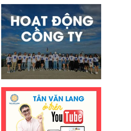
mà hiệu quả ạ. Mong công ty sẽ
có nhiều thành công tốt đẹp
hơn ạ. E cảm ơn