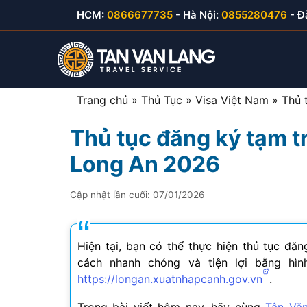
Skip
HCM:
0866677735
- Hà Nội:
0855280476
- Đ
to
content
Trang chủ
»
Thủ Tục
»
Visa Việt Nam
»
Thủ 
Thủ tục đăng ký tạm t
Visa du lịch Việt Nam
Visa Hàn Quốc
E-visa thăm thân
Visa Mỹ B1/B2
Long An 2026
Visa thăm thân Việt Nam
Visa Nhật Bản
E-visa du lịch
Visa Canada
Cập nhật lần cuối:
07/01/2026
Visa đầu tư Việt Nam
Visa Đài Loan
E-visa công tác
Visa Cuba
Visa công tác Việt Nam
Visa Trung Quốc
Hiện tại, bạn có thể thực hiện thủ tục đă
cách nhanh chóng và tiện lợi bằng hìn
Visa lao động Việt Nam
Visa Campuchia
https://longan.xuatnhapcanh.gov.vn
.
Công văn nhập cảnh
Visa Hong Kong