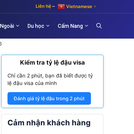
Liên hệ
–
Vietnamese
▼
 Ngoài
Du học
Cẩm Nang
6
)
Kiểm tra tỷ lệ đậu visa
Hợp pháp hóa lãnh sự Hàn Quốc
Visa Maroc
 năm)
Chỉ cần 2 phút, bạn đã biết được tỷ
Hợp pháp hóa lãnh sự Trung Quốc
Visa Nam Phi
lệ đậu visa của mình
năm)
Hợp pháp hóa lãnh sự Đài Loan
Visa Angola
Đánh giá tỷ lệ đậu trong 2 phút
Visa Algeria
Visa Tanzania
Cảm nhận khách hàng
Visa Nigeria