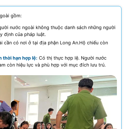
ngoài gồm:
ười nước ngoài không thuộc danh sách những người
 định của pháp luật.
 cần có nơi ở tại địa phận Long An.Hộ chiếu còn
 thời hạn hợp lệ:
Có thị thực hợp lệ. Người nước
am còn hiệu lực và phù hợp với mục đích lưu trú.