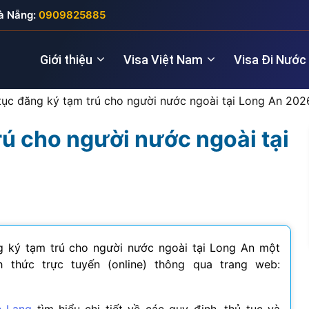
à Nẵng:
0909825885
Giới thiệu
Visa Việt Nam
Visa Đi Nước
tục đăng ký tạm trú cho người nước ngoài tại Long An 202
rú cho người nước ngoài tại
Nhà quản lý
Visa New Zealand
Đầu tư (5 năm
Visa Anh
Giám đốc điều hành
Visa Úc
Thăm thân (3
Visa Nga
Lao động kỹ thuật
Lao động (2 
Visa Đức
Cho chuyên gia
Visa Pháp
ng ký tạm trú cho người nước ngoài tại Long An một
h thức trực tuyến (online) thông qua trang web:
Visa Ý (Italya)
Visa Thụy Sĩ