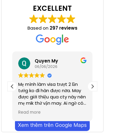
EXCELLENT
Based on
297 reviews
 Nha
Quyen My
Ha N
06/06/2026
05/06/
Mẹ mình làm visa trượt 2 lần
Tuyệt đỉnh
tưởg ko đi hàn được nữa. May
được giới thiệu qua cty này nên
mẹ mik thử vận may. Ai ngờ có
nhanh hơn dự định chỉ trong
Read more
vỏn vẹn 2 tuần. Cũn g cảm ơn a
Dương đã hỗ trợ nhiều. Dịch vụ
Xem thêm trên Google Maps
bên mình làm nhanh chóng