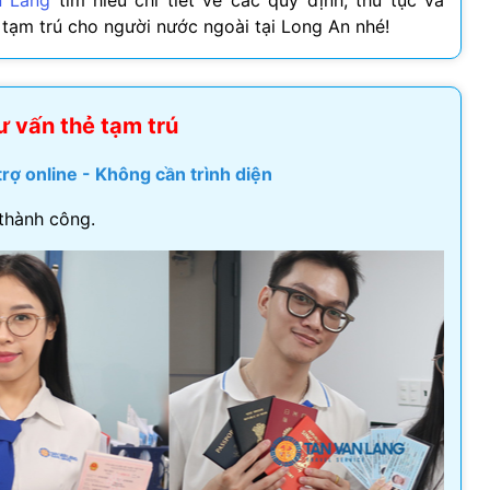
n Lang
tìm hiểu chi tiết về các quy định, thủ tục và
 tạm trú cho người nước ngoài tại Long An nhé!
Visa Ireland
Visa Romania
ư vấn thẻ tạm trú
Visa Tây Ban
trợ online - Không cần trình diện
Visa Slovakia
thành công.
Hoang Quan Ho
Hùng Nguyễn mạnh
Visa Phần Lan
12/06/2026
12/06/2026
ly đi visa úc. Đội hỗ trợ
Mình vừa xin visa Nhật 4 người
hiệt tình và có chuyên
trong gia đình, công ty hỗ trợ
t
tốt, làm nhanh gọn, cảm ơn
công ty