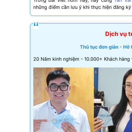
Trong bài viết hôm nay, hãy cùng
Tân Vă
những điểm cần lưu ý khi thực hiện đăng ký
Visa Ấn Độ
Visa Dubai
Dịch vụ t
Visa Macau
Thủ tục đơn giản - Hỗ 
Visa Malaysia
20 Năm kinh nghiệm - 10.000+ Khách hàng 
Visa Singapore
Mình app
tư vấn n
môn tố