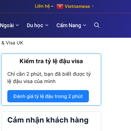
Liên hệ
–
Vietnamese
▼
 Ngoài
Du học
Cẩm Nang
 & Visa UK
)
Kiểm tra tỷ lệ đậu visa
Hợp pháp hóa lãnh sự Hàn Quốc
Visa Maroc
 năm)
Chỉ cần 2 phút, bạn đã biết được tỷ
Hợp pháp hóa lãnh sự Trung Quốc
Visa Nam Phi
lệ đậu visa của mình
năm)
Hợp pháp hóa lãnh sự Đài Loan
Visa Angola
Đánh giá tỷ lệ đậu trong 2 phút
Visa Algeria
Visa Tanzania
Cảm nhận khách hàng
Visa Nigeria