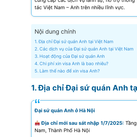
cung cấp các dịch vụ lãnh sự, hỗ trợ thông
tác Việt Nam – Anh trên nhiều lĩnh vực.
Visa Ấn Độ
Visa Dubai
Nội dung chính
Visa Macau
Địa chỉ Đại sứ quán Anh tại Việt Nam
Các dịch vụ của Đại sứ quán Anh tại Việt Nam
Visa Malaysia
Hoạt động của Đại sứ quán Anh
Chi phí xin visa Anh là bao nhiêu?
Visa Singapore
Làm thế nào để xin visa Anh?
Mình app
Địa chỉ Đại sứ quán Anh t
tư vấn n
môn tố
Đại sứ quán Anh ở Hà Nội
Địa chỉ mới sau sát nhập 1/7/2025:
Tầng 
Nam, Thành Phố Hà Nội