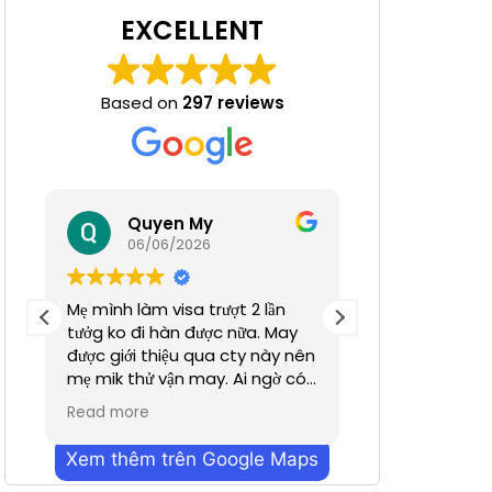
EXCELLENT
Based on
297 reviews
 Nha
Quyen My
Ha N
06/06/2026
05/06/
Mẹ mình làm visa trượt 2 lần
Tuyệt đỉnh
tưởg ko đi hàn được nữa. May
được giới thiệu qua cty này nên
mẹ mik thử vận may. Ai ngờ có
nhanh hơn dự định chỉ trong
Read more
vỏn vẹn 2 tuần. Cũn g cảm ơn a
Dương đã hỗ trợ nhiều. Dịch vụ
Xem thêm trên Google Maps
bên mình làm nhanh chóng