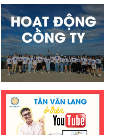
mà hiệu quả ạ. Mong công ty sẽ
có nhiều thành công tốt đẹp
hơn ạ. E cảm ơn