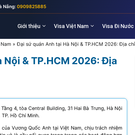
à Nẵng:
0909825885
Giới thiệu
Visa Việt Nam
Visa Đi Nước
t Nam
»
Đại sứ quán Anh tại Hà Nội & TP.HCM 2026: Địa chỉ
à Nội & TP.HCM 2026: Địa
Nhà quản lý
Visa New Zealand
Đầu tư (5 năm
Visa Anh
Giám đốc điều hành
Visa Úc
Thăm thân (3
Visa Nga
Lao động kỹ thuật
Lao động (2 
Visa Đức
Cho chuyên gia
Visa Pháp
Tầng 4, tòa Central Building, 31 Hai Bà Trưng, Hà Nội
 TP. Hồ Chí Minh.
Visa Ý (Italya)
c của Vương Quốc Anh tại Việt Nam, chịu trách nhiệm
Visa Thụy Sĩ