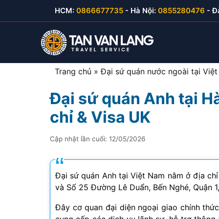
Skip
HCM:
0866677735
- Hà Nội:
0855280476
- Đ
to
content
Trang chủ
»
Đại sứ quán nước ngoài tại Việ
Đại sứ quán Anh tại H
Visa du lịch Việt Nam
Visa Hàn Quốc
E-visa thăm thân
Visa Mỹ B1/B2
chỉ & Visa UK
Visa thăm thân Việt Nam
Visa Nhật Bản
E-visa du lịch
Visa Canada
Cập nhật lần cuối:
12/05/2026
Visa đầu tư Việt Nam
Visa Đài Loan
E-visa công tác
Visa Cuba
Visa công tác Việt Nam
Visa Trung Quốc
Đại sứ quán Anh tại Việt Nam nằm ở địa chỉ 
và Số 25 Đường Lê Duẩn, Bến Nghé, Quận 1,
Visa lao động Việt Nam
Visa Campuchia
Đây cơ quan đại diện ngoại giao chính thứ
Công văn nhập cảnh
Visa Hong Kong