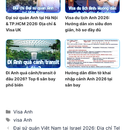
Đại sứ quán Anh tại Hà Nội
Visa du lịch Anh 2026:
& TP.HCM 2026: Địa chỉ &
Hướng dẫn xin siêu đơn
Visa UK
giản, hồ sơ đầy đủ
Đi Anh quá cảnh/transit ở
Hướng dẫn điền tờ khai
đâu 2026? Top 6 sân bay
nhập cảnh Anh 2026 tại
phổ biến
sân bay
Categories
Visa Anh
Tags
visa Anh
Đại sứ quán Việt Nam tại Israel 2026: Địa chỉ Tel