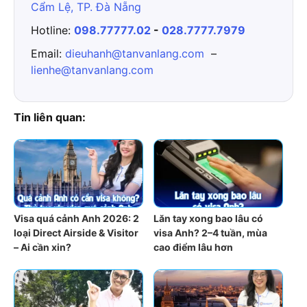
Cẩm Lệ, TP. Đà Nẵng
Hotline:
098.77777.02
-
028.7777.7979
Email:
dieuhanh@tanvanlang.com
–
lienhe@tanvanlang.com
Tin liên quan:
Visa quá cảnh Anh 2026: 2
Lăn tay xong bao lâu có
loại Direct Airside & Visitor
visa Anh? 2–4 tuần, mùa
– Ai cần xin?
cao điểm lâu hơn