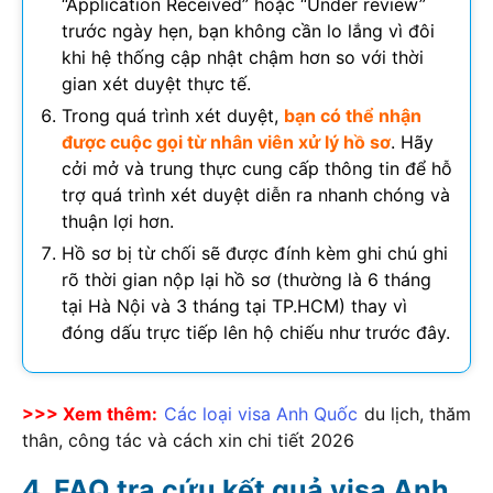
“Application Received” hoặc “Under review”
trước ngày hẹn, bạn không cần lo lắng vì đôi
khi hệ thống cập nhật chậm hơn so với thời
gian xét duyệt thực tế.
Trong quá trình xét duyệt,
bạn có thể nhận
được cuộc gọi từ nhân viên xử lý hồ sơ
. Hãy
cởi mở và trung thực cung cấp thông tin để hỗ
trợ quá trình xét duyệt diễn ra nhanh chóng và
thuận lợi hơn.
Hồ sơ bị từ chối sẽ được đính kèm ghi chú ghi
rõ thời gian nộp lại hồ sơ (thường là 6 tháng
tại Hà Nội và 3 tháng tại TP.HCM) thay vì
đóng dấu trực tiếp lên hộ chiếu như trước đây.
>>> Xem thêm:
Các loại visa Anh Quốc
du lịch, thăm
thân, công tác và cách xin chi tiết
2026
FAQ tra cứu kết quả visa Anh