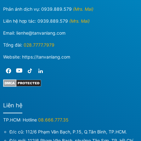
Phản ánh dịch vụ:
0939.889.579
(Mrs. Mai)
Liên hệ hợp tác:
0939.889.579
(Mrs. Mai)
Email:
lienhe@tanvanlang.com
Tổng đài:
028.7777.7979
Website: https://tanvanlang.com
Liên hệ
TP.HCM: Hotline
08.666.777.35
Đ/c cũ: 112/6 Phạm Văn Bạch, P.15, Q.Tân Bình, TP.HCM.
Đ/c mới:
112/6 Phạm Văn Bạch, phường Tân Sơn, TP. Hồ Chí