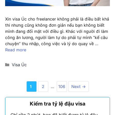
Xin visa Úc cho freelancer không phải là điều bất khả
thi nhưng cũng không đơn giản nếu bạn không biết
mình đang đối mặt với điều gì. Khác với người đi làm
công ăn lương, người làm tự do phải tự mình “kể câu
chuyện” thu nhập, công việc và lý do quay về …
Read more
Categories
Visa Úc
Page
Page
Page
1
2
…
106
Next
→
Kiểm tra tỷ lệ đậu visa
Chỉ cần 2 phút, bạn đã biết được tỷ lệ đậu