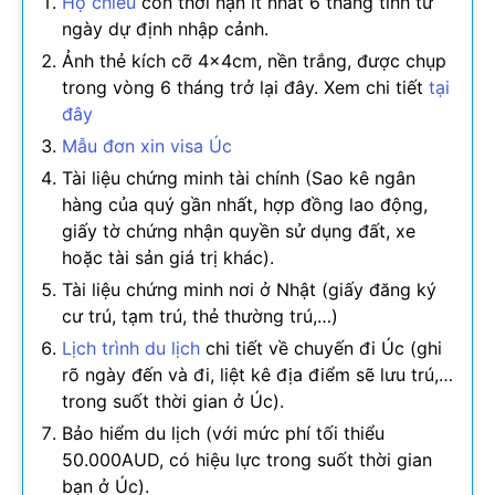
Hộ chiếu
còn thời hạn ít nhất 6 tháng tính từ
ngày dự định nhập cảnh.
Ảnh thẻ kích cỡ 4x4cm, nền trắng, được chụp
trong vòng 6 tháng trở lại đây. Xem chi tiết
tại
đây
Mẫu đơn xin visa Úc
Tài liệu chứng minh tài chính (Sao kê ngân
hàng của quý gần nhất, hợp đồng lao động,
giấy tờ chứng nhận quyền sử dụng đất, xe
hoặc tài sản giá trị khác).
Tài liệu chứng minh nơi ở Nhật (giấy đăng ký
cư trú, tạm trú, thẻ thường trú,…)
Lịch trình du lịch
chi tiết về chuyến đi Úc (ghi
rõ ngày đến và đi, liệt kê địa điểm sẽ lưu trú,…
trong suốt thời gian ở Úc).
Bảo hiểm du lịch (với mức phí tối thiểu
50.000AUD, có hiệu lực trong suốt thời gian
bạn ở Úc).