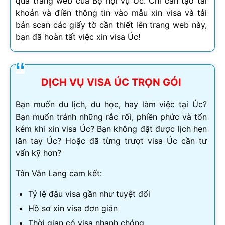
qua trang web của Bộ nội vụ Úc. Chỉ cần tạo tài
khoản và điền thông tin vào mẫu xin visa và tải
bản scan các giấy tờ cần thiết lên trang web này,
bạn đã hoàn tất việc xin visa Úc!
DỊCH VỤ VISA ÚC TRỌN GÓI
Bạn muốn du lịch, du học, hay làm việc tại Úc?
Bạn muốn tránh những rắc rối, phiền phức và tốn
kém khi xin visa Úc? Bạn không đặt được lịch hẹn
lăn tay Úc? Hoặc đã từng trượt visa Úc cần tư
vấn kỹ hơn?
Tân Văn Lang cam kết:
Tỷ lệ đậu visa gần như tuyệt đối
Hồ sơ xin visa đơn giản
Thời gian có visa nhanh chóng