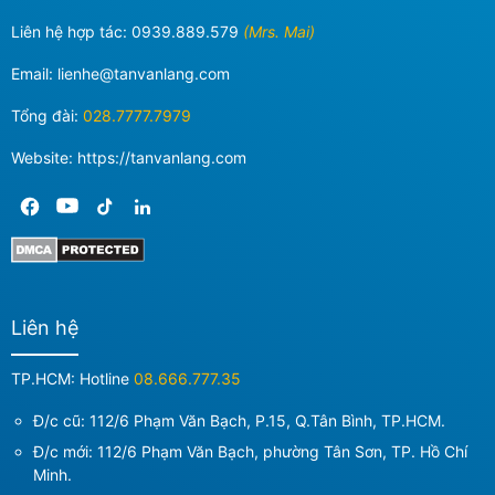
Liên hệ hợp tác:
0939.889.579
(Mrs. Mai)
Email:
lienhe@tanvanlang.com
Tổng đài:
028.7777.7979
Website: https://tanvanlang.com
Liên hệ
TP.HCM: Hotline
08.666.777.35
Đ/c cũ: 112/6 Phạm Văn Bạch, P.15, Q.Tân Bình, TP.HCM.
Đ/c mới:
112/6 Phạm Văn Bạch, phường Tân Sơn, TP. Hồ Chí
Minh
.