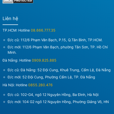
Liên hệ
TP.HCM: Hotline
08.666.777.35
Đ/c cũ: 112/6 Phạm Văn Bạch, P.15, Q.Tân Bình, TP.HCM.
Đ/c mới:
112/6 Phạm Văn Bạch, phường Tân Sơn, TP. Hồ Chí
Minh
.
Đà Nẵng: Hotline
0909.825.885
Đ/c cũ: Đà Nẵng: 52 Đội Cung, Khuê Trung, Cẩm Lệ, Đà Nẵng
Đ/c mới:
52 Đội Cung, Phường Cẩm Lệ, TP. Đà Nẵng
Hà Nội: Hotline
0855.280.476
Đ/c cũ: 102-G4, ngõ 12 Nguyên Hồng, Ba Đình, Hà Nội
Đ/c mới:
104 G2 ngõ 12 Nguyên Hồng, Phường Giảng Võ, HN