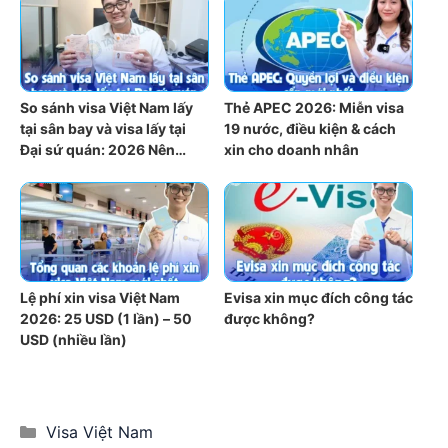
So sánh visa Việt Nam lấy
Thẻ APEC 2026: Miễn visa
tại sân bay và visa lấy tại
19 nước, điều kiện & cách
Đại sứ quán: 2026 Nên
xin cho doanh nhân
chọn loại nào?
Lệ phí xin visa Việt Nam
Evisa xin mục đích công tác
2026: 25 USD (1 lần) – 50
được không?
USD (nhiều lần)
Categories
Visa Việt Nam