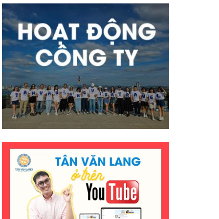
có nhiều thành công tốt đẹp
hơn ạ. E cảm ơn