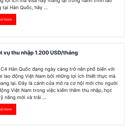
g lợi ích mà visa này mang lại trong hành trình lao
 tại Hàn Quốc, hãy …
ad more
i vụ thu nhập 1.200 USD/tháng
 C4 Hàn Quốc đang ngày càng trở nên phổ biến với
i lao động Việt Nam bởi những lợi ích thiết thực mà
ang lại. Đây là cánh cửa mở ra cơ hội mới cho người
động Việt Nam trong việc kiếm thêm thu nhập, học
kỹ năng mới và trải …
ad more