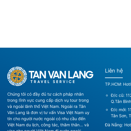
Liên hệ
TP.HCM: Hotl
Chúng tôi có đầy đủ tư cách pháp nhân
Đ/c cũ: 11
trong lĩnh vực cung cấp dịch vụ tour trong
Q.Tân Bìn
và ngoài lãnh thổ Việt Nam. Ngoài ra Tân
Đ/c mới:
1
Văn Lang là đơn vị tư vấn Visa Việt Nam uy
Tân Sơn, T
tín cho người nước ngoài có nhu cầu đến
Đà Nẵng: Hot
Việt Nam du lịch, công tác, thăm thân… và
visa cho người Việt Nam đi nước ngoài