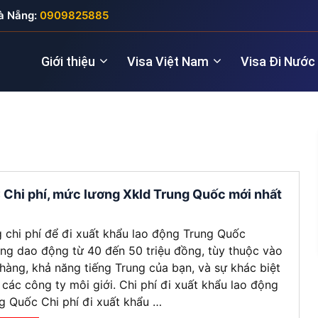
à Nẵng:
0909825885
Giới thiệu
Visa Việt Nam
Visa Đi Nước
Nhà quản lý
Visa New Zealand
Đầu tư (5 năm
Visa Anh
Giám đốc điều hành
Visa Úc
Thăm thân (3
Visa Nga
 Chi phí, mức lương Xkld Trung Quốc mới nhất
Lao động kỹ thuật
Lao động (2 
Visa Đức
 chi phí để đi xuất khẩu lao động Trung Quốc
Cho chuyên gia
Visa Pháp
ng dao động từ 40 đến 50 triệu đồng, tùy thuộc vào
hàng, khả năng tiếng Trung của bạn, và sự khác biệt
Visa Ý (Italya)
 các công ty môi giới. Chi phí đi xuất khẩu lao động
g Quốc Chi phí đi xuất khẩu …
Visa Thụy Sĩ