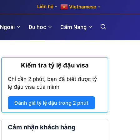
Liên hệ
–
Vietnamese
▼
 Ngoài
Du học
Cẩm Nang
)
Kiểm tra tỷ lệ đậu visa
Hợp pháp hóa lãnh sự Hàn Quốc
Visa Maroc
 năm)
Chỉ cần 2 phút, bạn đã biết được tỷ
Hợp pháp hóa lãnh sự Trung Quốc
Visa Nam Phi
lệ đậu visa của mình
năm)
Hợp pháp hóa lãnh sự Đài Loan
Visa Angola
Đánh giá tỷ lệ đậu trong 2 phút
Visa Algeria
Visa Tanzania
Cảm nhận khách hàng
Visa Nigeria