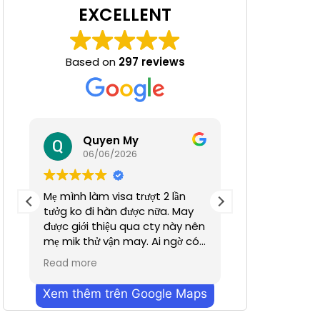
EXCELLENT
Based on
297 reviews
 Nha
Quyen My
Ha N
06/06/2026
05/06/
Mẹ mình làm visa trượt 2 lần
Tuyệt đỉnh
tưởg ko đi hàn được nữa. May
được giới thiệu qua cty này nên
mẹ mik thử vận may. Ai ngờ có
nhanh hơn dự định chỉ trong
Read more
vỏn vẹn 2 tuần. Cũn g cảm ơn a
Dương đã hỗ trợ nhiều. Dịch vụ
Xem thêm trên Google Maps
bên mình làm nhanh chóng
mà hiệu quả ạ. Mong công ty sẽ