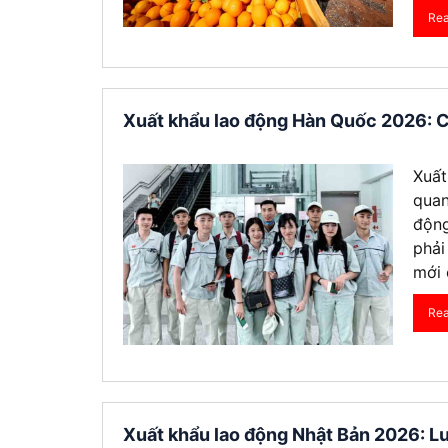
Re
Visa Ấn Độ
Visa Dubai
Xuất khẩu lao động Hàn Quốc 2026: Chi
Visa Macau
Visa Malaysia
Xuất
quan
Visa Singapore
động
phải
mới 
Mình app
tư vấn n
Re
môn tố
Xuất khẩu lao động Nhật Bản 2026: L