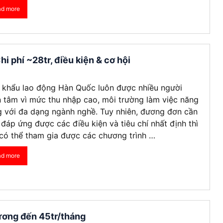
ad more
Visa Ireland
Visa Romania
 phí ~28tr, điều kiện & cơ hội
Visa Tây Ban
Visa Slovakia
 khẩu lao động Hàn Quốc luôn được nhiều người
Hoang Quan Ho
Hùng Nguyễn mạnh
 tâm vì mức thu nhập cao, môi trường làm việc năng
12/06/2026
12/06/2026
Visa Phần Lan
 với đa dạng ngành nghề. Tuy nhiên, đương đơn cần
 đáp ứng được các điều kiện và tiêu chí nhất định thì
có thể tham gia được các chương trình …
ly đi visa úc. Đội hỗ trợ
Mình vừa xin visa Nhật 4 người
hiệt tình và có chuyên
trong gia đình, công ty hỗ trợ
ad more
t
tốt, làm nhanh gọn, cảm ơn
công ty
ương đến 45tr/tháng