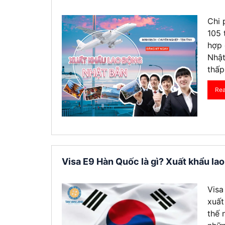
Chi 
105 
hợp 
Nhật
thấp
Re
Visa E9 Hàn Quốc là gì? Xuất khẩu la
Visa
xuất
thế 