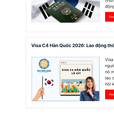
nhữn
động
Re
Visa C4 Hàn Quốc 2026: Lao động thờ
Visa
ngườ
nó m
lao 
hỏi 
Re