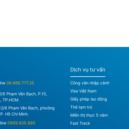
Dịch vụ tư vấn
ine
08.666.777.35
Công văn nhập cảnh
Visa Việt Nam
2/6 Phạm Văn Bạch, P.15,
Giấy phép lao động
h, TP.HCM.
Thẻ tạm trú
12/6 Phạm Văn Bạch, phường
P. Hồ Chí Minh
.
Miễn thị thực 5 năm
line
0909.825.885
Fast Track