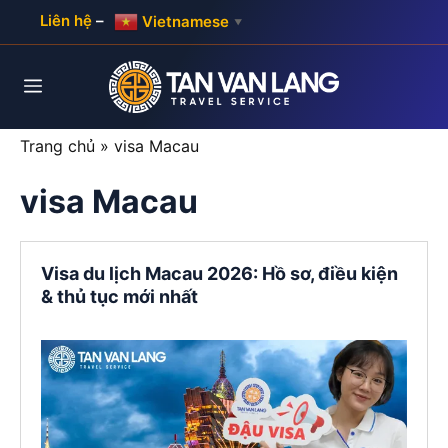
Skip
Liên hệ
–
Vietnamese
▼
to
content
Menu
Trang chủ
»
visa Macau
visa Macau
Visa du lịch Macau 2026: Hồ sơ, điều kiện
& thủ tục mới nhất