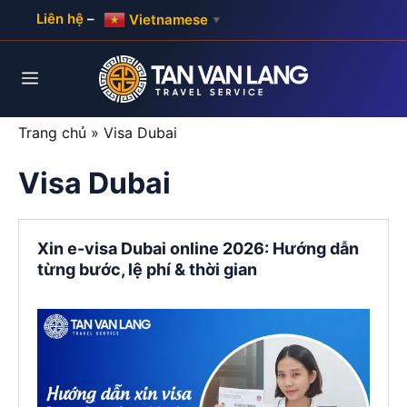
Skip
Liên hệ
–
Vietnamese
▼
to
content
Menu
Trang chủ
»
Visa Dubai
Visa Dubai
Xin e-visa Dubai online 2026: Hướng dẫn
từng bước, lệ phí & thời gian