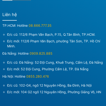
Liên hệ
TP.HCM: Hotline
08.666.777.35
Đ/c cũ: 112/6 Phạm Văn Bạch, P.15, Q.Tân Bình, TP.HCM.
Đ/c mới:
112/6 Phạm Văn Bạch, phường Tân Sơn, TP. Hồ Chí
Minh
.
Đà Nẵng: Hotline
0909.825.885
Đ/c cũ: Đà Nẵng: 52 Đội Cung, Khuê Trung, Cẩm Lệ, Đà Nẵng
Đ/c mới:
52 Đội Cung, Phường Cẩm Lệ, TP. Đà Nẵng
Hà Nội: Hotline
0855.280.476
Đ/c cũ: 102-G4, ngõ 12 Nguyên Hồng, Ba Đình, Hà Nội
Đ/c mới:
104 G2 ngõ 12 Nguyên Hồng, Phường Giảng Võ, HN