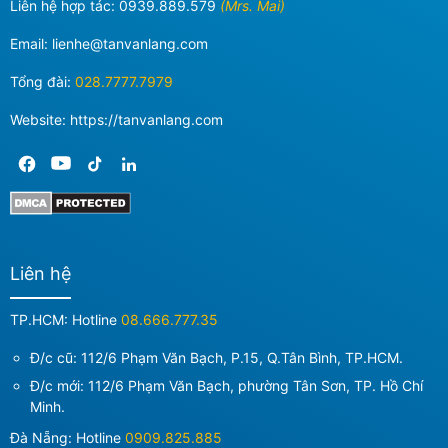
Liên hệ hợp tác:
0939.889.579
(Mrs. Mai)
Email:
lienhe@tanvanlang.com
Tổng đài:
028.7777.7979
Website: https://tanvanlang.com
Liên hệ
TP.HCM: Hotline
08.666.777.35
Đ/c cũ: 112/6 Phạm Văn Bạch, P.15, Q.Tân Bình, TP.HCM.
Đ/c mới:
112/6 Phạm Văn Bạch, phường Tân Sơn, TP. Hồ Chí
Minh
.
Đà Nẵng: Hotline
0909.825.885