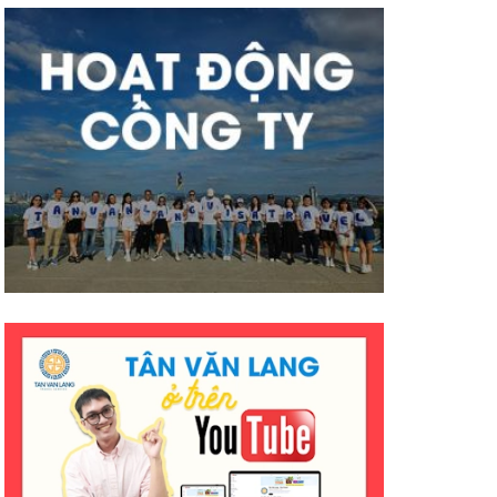
có nhiều thành công tốt đẹp
hơn ạ. E cảm ơn