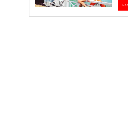
Re
Visa Ấn Độ
Visa Dubai
Visa Macau
Visa Malaysia
Visa Singapore
Mình app
tư vấn n
môn tố