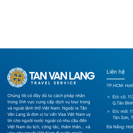
Liên hệ
TP.HCM: Hotl
Chúng tôi có đầy đủ tư cách pháp nhân
Đ/c cũ: 11
trong lĩnh vực cung cấp dịch vụ tour trong
Q.Tân Bìn
và ngoài lãnh thổ Việt Nam. Ngoài ra Tân
Đ/c mới:
1
Văn Lang là đơn vị tư vấn Visa Việt Nam uy
Tân Sơn, T
tín cho người nước ngoài có nhu cầu đến
Đà Nẵng: Hot
Việt Nam du lịch, công tác, thăm thân… và
visa cho người Việt Nam đi nước ngoài