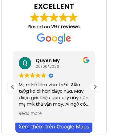
EXCELLENT
Based on
297 reviews
 Nha
Quyen My
Ha N
06/06/2026
05/06/
Mẹ mình làm visa trượt 2 lần
Tuyệt đỉnh
tưởg ko đi hàn được nữa. May
được giới thiệu qua cty này nên
mẹ mik thử vận may. Ai ngờ có
nhanh hơn dự định chỉ trong
Read more
vỏn vẹn 2 tuần. Cũn g cảm ơn a
Dương đã hỗ trợ nhiều. Dịch vụ
Xem thêm trên Google Maps
bên mình làm nhanh chóng
mà hiệu quả ạ. Mong công ty sẽ