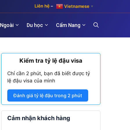
Liên hệ
–
Vietnamese
▼
 Ngoài
Du học
Cẩm Nang
)
Kiểm tra tỷ lệ đậu visa
Hợp pháp hóa lãnh sự Hàn Quốc
Visa Maroc
 năm)
Chỉ cần 2 phút, bạn đã biết được tỷ
Hợp pháp hóa lãnh sự Trung Quốc
Visa Nam Phi
lệ đậu visa của mình
năm)
Hợp pháp hóa lãnh sự Đài Loan
Visa Angola
Đánh giá tỷ lệ đậu trong 2 phút
Visa Algeria
Visa Tanzania
Cảm nhận khách hàng
Visa Nigeria