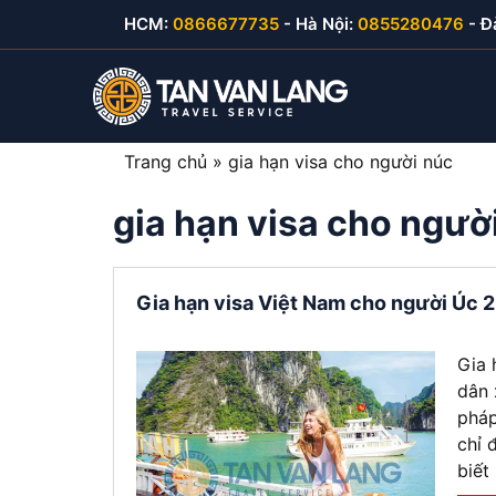
Skip
HCM:
0866677735
- Hà Nội:
0855280476
- Đ
to
content
Trang chủ
»
gia hạn visa cho người núc
gia hạn visa cho ngườ
Visa du lịch Việt Nam
Visa Hàn Quốc
E-visa thăm thân
Visa Mỹ B1/B2
Visa thăm thân Việt Nam
Visa Nhật Bản
E-visa du lịch
Visa Canada
Gia hạn visa Việt Nam cho người Úc 2
Visa đầu tư Việt Nam
Visa Đài Loan
E-visa công tác
Visa Cuba
Gia 
Visa công tác Việt Nam
Visa Trung Quốc
dân 
pháp
Visa lao động Việt Nam
Visa Campuchia
chỉ 
biết
Công văn nhập cảnh
Visa Hong Kong