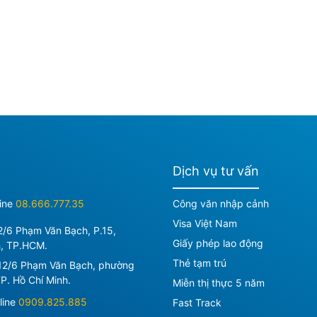
Dịch vụ tư vấn
ine
08.666.777.35
Công văn nhập cảnh
Visa Việt Nam
2/6 Phạm Văn Bạch, P.15,
Giấy phép lao động
h, TP.HCM.
Thẻ tạm trú
12/6 Phạm Văn Bạch, phường
P. Hồ Chí Minh
.
Miễn thị thực 5 năm
line
0909.825.885
Fast Track