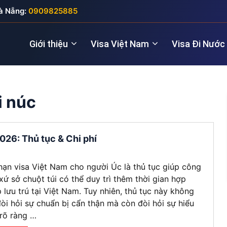
à Nẵng:
0909825885
Giới thiệu
Visa Việt Nam
Visa Đi Nước
i núc
Nhà quản lý
Visa New Zealand
Đầu tư (5 năm
Visa Anh
Giám đốc điều hành
Visa Úc
Thăm thân (3
Visa Nga
026: Thủ tục & Chi phí
Lao động kỹ thuật
Lao động (2 
Visa Đức
hạn visa Việt Nam cho người Úc là thủ tục giúp công
Cho chuyên gia
Visa Pháp
xứ sở chuột túi có thể duy trì thêm thời gian hợp
 lưu trú tại Việt Nam. Tuy nhiên, thủ tục này không
Visa Ý (Italya)
đòi hỏi sự chuẩn bị cẩn thận mà còn đòi hỏi sự hiểu
 rõ ràng …
Visa Thụy Sĩ