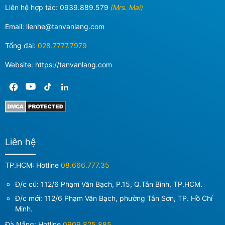
Liên hệ hợp tác:
0939.889.579
(Mrs. Mai)
Email:
lienhe@tanvanlang.com
Tổng đài:
028.7777.7979
Website: https://tanvanlang.com
Liên hệ
TP.HCM: Hotline
08.666.777.35
Đ/c cũ: 112/6 Phạm Văn Bạch, P.15, Q.Tân Bình, TP.HCM.
Đ/c mới:
112/6 Phạm Văn Bạch, phường Tân Sơn, TP. Hồ Chí
Minh
.
Đà Nẵng: Hotline
0909.825.885