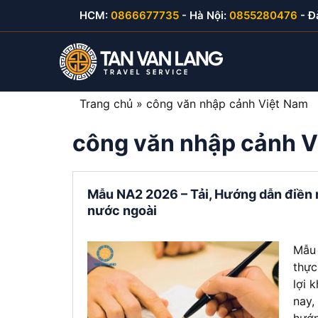
Skip
HCM:
0866677735
- Hà Nội:
0855280476
- Đ
to
content
Trang chủ
»
công văn nhập cảnh Việt Nam
công văn nhập cảnh V
Visa du lịch Việt Nam
Visa Hàn Quốc
E-visa thăm thân
Visa Mỹ B1/B2
Visa thăm thân Việt Nam
Visa Nhật Bản
E-visa du lịch
Visa Canada
Mẫu NA2 2026 – Tải, Hướng dẫn điền 
nước ngoài
Visa đầu tư Việt Nam
Visa Đài Loan
E-visa công tác
Visa Cuba
Visa công tác Việt Nam
Visa Trung Quốc
Mẫu 
thực
Visa lao động Việt Nam
Visa Campuchia
lợi 
nay,
Công văn nhập cảnh
Visa Hong Kong