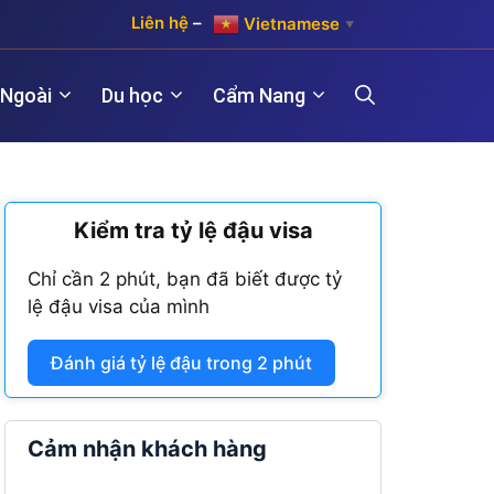
Liên hệ
–
Vietnamese
▼
 Ngoài
Du học
Cẩm Nang
)
Kiểm tra tỷ lệ đậu visa
Hợp pháp hóa lãnh sự Hàn Quốc
Visa Maroc
 năm)
Chỉ cần 2 phút, bạn đã biết được tỷ
Hợp pháp hóa lãnh sự Trung Quốc
Visa Nam Phi
lệ đậu visa của mình
năm)
Hợp pháp hóa lãnh sự Đài Loan
Visa Angola
Đánh giá tỷ lệ đậu trong 2 phút
Visa Algeria
Visa Tanzania
Cảm nhận khách hàng
Visa Nigeria