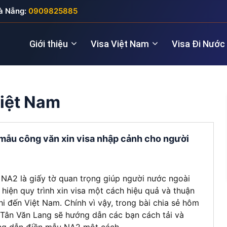
à Nẵng:
0909825885
Giới thiệu
Visa Việt Nam
Visa Đi Nước
iệt Nam
Nhà quản lý
Visa New Zealand
Đầu tư (5 năm
Visa Anh
Giám đốc điều hành
Visa Úc
Thăm thân (3
Visa Nga
mẫu công văn xin visa nhập cảnh cho người
Lao động kỹ thuật
Lao động (2 
Visa Đức
Cho chuyên gia
Visa Pháp
NA2 là giấy tờ quan trọng giúp người nước ngoài
 hiện quy trình xin visa một cách hiệu quả và thuận
Visa Ý (Italya)
khi đến Việt Nam. Chính vì vậy, trong bài chia sẻ hôm
 Tân Văn Lang sẽ hướng dẫn các bạn cách tải và
Visa Thụy Sĩ