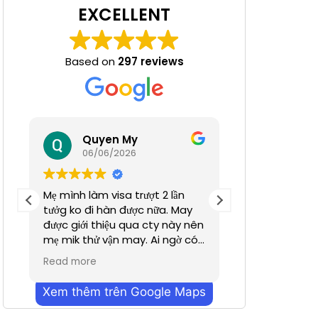
EXCELLENT
Based on
297 reviews
 Nha
Quyen My
Ha N
06/06/2026
05/06/
Mẹ mình làm visa trượt 2 lần
Tuyệt đỉnh
tưởg ko đi hàn được nữa. May
được giới thiệu qua cty này nên
mẹ mik thử vận may. Ai ngờ có
nhanh hơn dự định chỉ trong
Read more
vỏn vẹn 2 tuần. Cũn g cảm ơn a
Dương đã hỗ trợ nhiều. Dịch vụ
Xem thêm trên Google Maps
bên mình làm nhanh chóng
mà hiệu quả ạ. Mong công ty sẽ