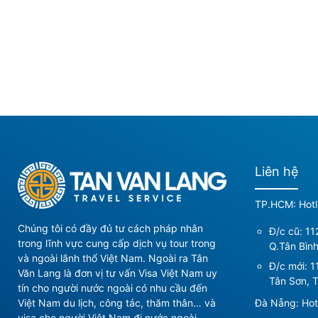
Liên hệ
TP.HCM: Hotl
Chúng tôi có đầy đủ tư cách pháp nhân
Đ/c cũ: 11
trong lĩnh vực cung cấp dịch vụ tour trong
Q.Tân Bìn
và ngoài lãnh thổ Việt Nam. Ngoài ra Tân
Đ/c mới:
1
Văn Lang là đơn vị tư vấn Visa Việt Nam uy
Tân Sơn, T
tín cho người nước ngoài có nhu cầu đến
Đà Nẵng: Hot
Việt Nam du lịch, công tác, thăm thân… và
visa cho người Việt Nam đi nước ngoài