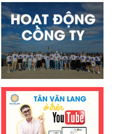
có nhiều thành công tốt đẹp
hơn ạ. E cảm ơn