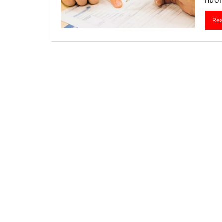
hướ
Visa Ấn Độ
Re
Visa Dubai
Visa Macau
Visa Malaysia
Visa Singapore
Mình app
tư vấn n
môn tố