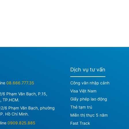
Dịch vụ tư vấn
ine
08.666.777.35
Công văn nhập cảnh
Visa Việt Nam
2/6 Phạm Văn Bạch, P.15,
Giấy phép lao động
h, TP.HCM.
Thẻ tạm trú
12/6 Phạm Văn Bạch, phường
P. Hồ Chí Minh
.
Miễn thị thực 5 năm
line
0909.825.885
Fast Track