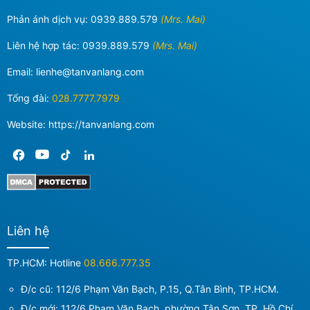
Phản ánh dịch vụ:
0939.889.579
(Mrs. Mai)
Liên hệ hợp tác:
0939.889.579
(Mrs. Mai)
Email:
lienhe@tanvanlang.com
Tổng đài:
028.7777.7979
Website: https://tanvanlang.com
Liên hệ
TP.HCM: Hotline
08.666.777.35
Đ/c cũ: 112/6 Phạm Văn Bạch, P.15, Q.Tân Bình, TP.HCM.
Đ/c mới:
112/6 Phạm Văn Bạch, phường Tân Sơn, TP. Hồ Chí