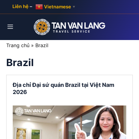
Skip
Liên hệ
–
Vietnamese
▼
to
content
Menu
Trang chủ
»
Brazil
Brazil
Địa chỉ Đại sứ quán Brazil tại Việt Nam
2026