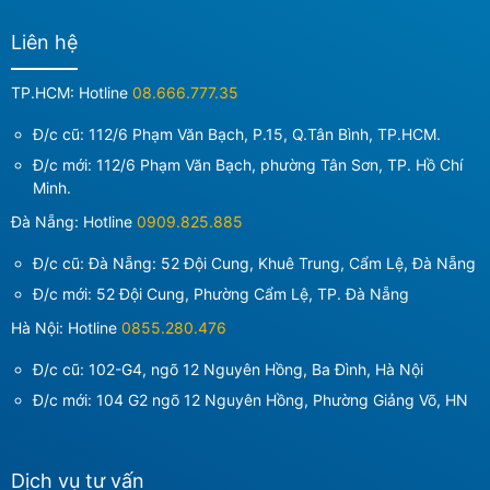
Liên hệ
TP.HCM: Hotline
08.666.777.35
Đ/c cũ: 112/6 Phạm Văn Bạch, P.15, Q.Tân Bình, TP.HCM.
Đ/c mới:
112/6 Phạm Văn Bạch, phường Tân Sơn, TP. Hồ Chí
Minh
.
Đà Nẵng: Hotline
0909.825.885
Đ/c cũ: Đà Nẵng: 52 Đội Cung, Khuê Trung, Cẩm Lệ, Đà Nẵng
Đ/c mới:
52 Đội Cung, Phường Cẩm Lệ, TP. Đà Nẵng
Hà Nội: Hotline
0855.280.476
Đ/c cũ: 102-G4, ngõ 12 Nguyên Hồng, Ba Đình, Hà Nội
Đ/c mới:
104 G2 ngõ 12 Nguyên Hồng, Phường Giảng Võ, HN
Dịch vụ tư vấn