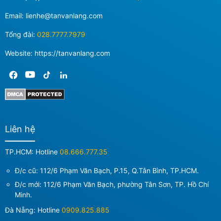
Email:
lienhe@tanvanlang.com
Tổng đài:
028.7777.7979
Website: https://tanvanlang.com
Liên hệ
TP.HCM: Hotline
08.666.777.35
Đ/c cũ: 112/6 Phạm Văn Bạch, P.15, Q.Tân Bình, TP.HCM.
Đ/c mới:
112/6 Phạm Văn Bạch, phường Tân Sơn, TP. Hồ Chí
Minh
.
Đà Nẵng: Hotline
0909.825.885