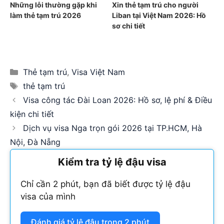
Những lỗi thường gặp khi
Xin thẻ tạm trú cho người
làm thẻ tạm trú 2026
Liban tại Việt Nam 2026: Hồ
sơ chi tiết
Categories
Thẻ tạm trú
,
Visa Việt Nam
Tags
thẻ tạm trú
Visa công tác Đài Loan 2026: Hồ sơ, lệ phí & Điều
kiện chi tiết
Dịch vụ visa Nga trọn gói 2026 tại TP.HCM, Hà
Nội, Đà Nẵng
Kiểm tra tỷ lệ đậu visa
Chỉ cần 2 phút, bạn đã biết được tỷ lệ đậu
visa của mình
Đánh giá tỷ lệ đậu trong 2 phút