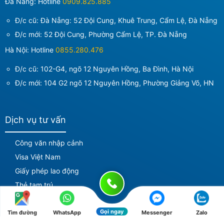
Đà Nẵng: Hotline
0909.825.885
Đ/c cũ: Đà Nẵng: 52 Đội Cung, Khuê Trung, Cẩm Lệ, Đà Nẵng
Đ/c mới:
52 Đội Cung, Phường Cẩm Lệ, TP. Đà Nẵng
Hà Nội: Hotline
0855.280.476
Đ/c cũ: 102-G4, ngõ 12 Nguyên Hồng, Ba Đình, Hà Nội
Đ/c mới:
104 G2 ngõ 12 Nguyên Hồng, Phường Giảng Võ, HN
Dịch vụ tư vấn
Công văn nhập cảnh
Visa Việt Nam
Giấy phép lao động
Thẻ tạm trú
Miễn thị thực 5 năm
Gọi ngay
Fast Track
Tìm đường
WhatsApp
Messenger
Zalo