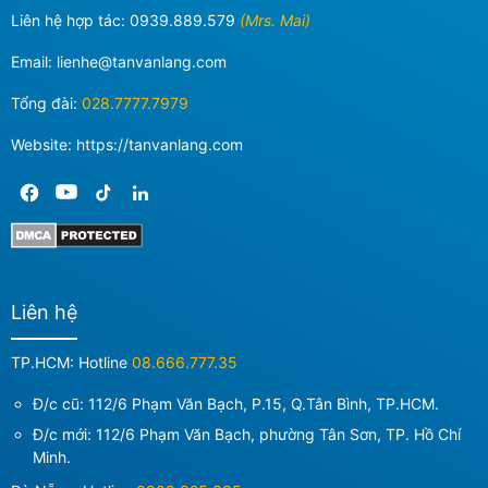
Liên hệ hợp tác:
0939.889.579
(Mrs. Mai)
Email:
lienhe@tanvanlang.com
Tổng đài:
028.7777.7979
Website: https://tanvanlang.com
Liên hệ
TP.HCM: Hotline
08.666.777.35
Đ/c cũ: 112/6 Phạm Văn Bạch, P.15, Q.Tân Bình, TP.HCM.
Đ/c mới:
112/6 Phạm Văn Bạch, phường Tân Sơn, TP. Hồ Chí
Minh
.