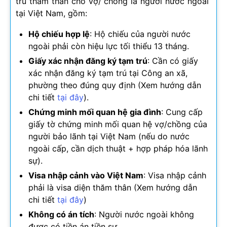
trú thăm thân cho vợ/ chồng là người nước ngoài
tại Việt Nam, gồm:
Hộ chiếu hợp lệ
: Hộ chiếu của người nước
ngoài phải còn hiệu lực tối thiểu 13 tháng.
Giấy xác nhận đăng ký tạm trú
: Cần có giấy
xác nhận đăng ký tạm trú tại Công an xã,
phường theo đúng quy định (Xem hướng dẫn
chi tiết
tại đây
).
Chứng minh mối quan hệ gia đình
: Cung cấp
giấy tờ chứng minh mối quan hệ vợ/chồng của
người bảo lãnh tại Việt Nam (nếu do nước
ngoài cấp, cần dịch thuật + hợp pháp hóa lãnh
sự).
Visa nhập cảnh vào Việt Nam
: Visa nhập cảnh
phải là visa diện thăm thân (Xem hướng dẫn
chi tiết
tại đây
)
Không có án tích
: Người nước ngoài không
được có tiền án tiền sự.