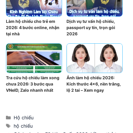
Làm hộ chiếu cho trẻ em
Dịch vụ tư vấn hộ chiếu,
2026: 4 bước online, nhận
passport uy tín, trọn gói
tại nhà
2026
Tra cứu hộ chiếu làm xong
Ảnh làm hộ chiếu 2026:
chưa 2026: 3 bước qua
Kích thước 4×6, nền trắng,
VNeID, Zalo nhanh nhất
lộ 2 tai – Xem ngay
Categories
Hộ chiếu
Tags
hộ chiếu