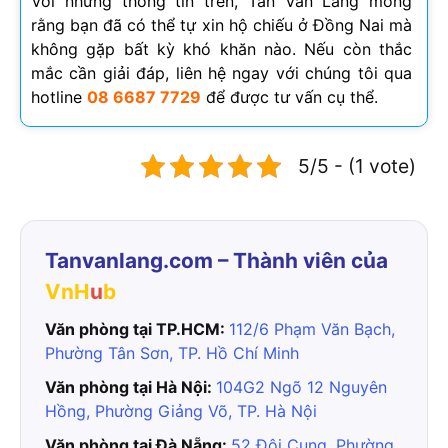
Với những thông tin trên, Tân Văn Lang mong
rằng bạn đã có thể tự xin hộ chiếu ở Đồng Nai mà
không gặp bất kỳ khó khăn nào. Nếu còn thắc
mắc cần giải đáp, liên hệ ngay với chúng tôi qua
hotline
08 6687 7729
để được tư vấn cụ thể.
5/5 - (1 vote)
Tanvanlang.com – Thành viên của
VnH
u
b
Văn phòng tại TP.HCM:
112/6 Phạm Văn Bạch,
Phường Tân Sơn, TP. Hồ Chí Minh
Văn phòng tại Hà Nội:
104G2 Ngõ 12 Nguyên
Hồng, Phường Giảng Võ, TP. Hà Nội
Văn phòng tại Đà Nẵng:
52 Đội Cung, Phường