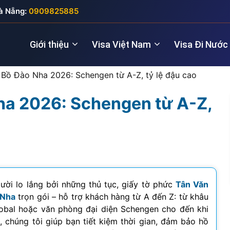
à Nẵng:
0909825885
Giới thiệu
Visa Việt Nam
Visa Đi Nước
a Bồ Đào Nha 2026: Schengen từ A-Z, tỷ lệ đậu cao
Nha 2026: Schengen từ A-Z,
Nhà quản lý
Visa New Zealand
Đầu tư (5 năm
Visa Anh
Giám đốc điều hành
Visa Úc
Thăm thân (3
Visa Nga
Lao động kỹ thuật
Lao động (2 
Visa Đức
Cho chuyên gia
Visa Pháp
ười lo lắng bởi những thủ tục, giấy tờ phức
Tân Văn
 Nha
trọn gói – hỗ trợ khách hàng từ A đến Z: từ khâu
Visa Ý (Italya)
lobal hoặc văn phòng đại diện Schengen cho đến khi
, chúng tôi giúp bạn tiết kiệm thời gian, đảm bảo hồ
Visa Thụy Sĩ