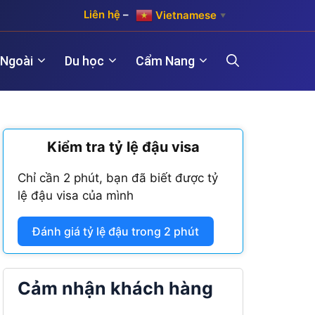
Liên hệ
–
Vietnamese
▼
 Ngoài
Du học
Cẩm Nang
)
Kiểm tra tỷ lệ đậu visa
Hợp pháp hóa lãnh sự Hàn Quốc
Visa Maroc
 năm)
Chỉ cần 2 phút, bạn đã biết được tỷ
Hợp pháp hóa lãnh sự Trung Quốc
Visa Nam Phi
lệ đậu visa của mình
năm)
Hợp pháp hóa lãnh sự Đài Loan
Visa Angola
Đánh giá tỷ lệ đậu trong 2 phút
Visa Algeria
Visa Tanzania
Cảm nhận khách hàng
Visa Nigeria