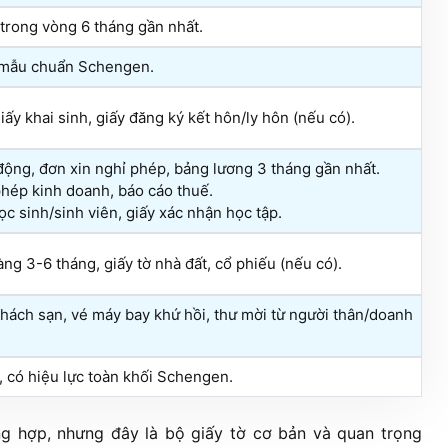
 trong vòng 6 tháng gần nhất.
o mẫu chuẩn Schengen.
y khai sinh, giấy đăng ký kết hôn/ly hôn (nếu có).
động, đơn xin nghỉ phép, bảng lương 3 tháng gần nhất.
hép kinh doanh, báo cáo thuế.
ọc sinh/sinh viên, giấy xác nhận học tập.
àng 3-6 tháng, giấy tờ nhà đất, cổ phiếu (nếu có).
 khách sạn, vé máy bay khứ hồi, thư mời từ người thân/doanh
R, có hiệu lực toàn khối Schengen.
ng hợp, nhưng đây là bộ giấy tờ cơ bản và quan trọng