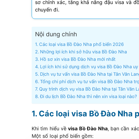
sơ chính xác, tăng khả năng đậu visa và đ
chuyến đi.
Visa Ấn Độ
Visa Dubai
Nội dung chính
Visa Macau
Các loại visa Bồ Đào Nha phổ biến 2026
Những lợi ích khi sở hữu visa Bồ Đào Nha
Visa Malaysia
Hồ sơ xin visa Bồ Đào Nha mới nhất
Lợi ích khi sử dụng dịch vụ visa Bồ Đào Nha uy 
Visa Singapore
Dịch vụ tư vấn visa Bồ Đào Nha tại Tân Văn Lan
Tổng chi phí dịch vụ tư vấn visa Bồ Đào Nha trọ
Mình app
Quy trình dịch vụ visa Bồ Đào Nha tại Tân Văn 
tư vấn n
Đi du lịch Bồ Đào Nha thì nên xin visa loại nào?
môn tố
Các loại visa Bồ Đào Nha 
Khi tìm hiểu về
visa Bồ Đào Nha
, bạn cần xá
Một số loại phổ biến gồm: