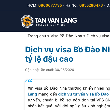
Skip
HCM:
0866677735
- Hà Nội:
0855280476
- Đ
to
content
Trang chủ
»
Visa Bồ Đào Nha
»
Dịch vụ vis
Dịch vụ visa Bồ Đào 
Visa du lịch Việt Nam
Visa Hàn Quốc
E-visa thăm thân
Visa Mỹ B1/B2
tỷ lệ đậu cao
Visa thăm thân Việt Nam
Visa Nhật Bản
E-visa du lịch
Visa Canada
Cập nhật lần cuối:
30/06/2026
Visa đầu tư Việt Nam
Visa Đài Loan
E-visa công tác
Visa Cuba
Visa công tác Việt Nam
Visa Trung Quốc
Xin visa Bồ Đào Nha thường khiến nhiều ng
Lang
mang đến
dịch vụ tư vấn visa Bồ Đào
Visa lao động Việt Nam
Visa Campuchia
tư vấn, chuẩn bị hồ sơ, nộp đơn tại VFS G
nhận kết quả. Với đội ngũ giàu kinh nghiệm
Công văn nhập cảnh
Visa Hong Kong