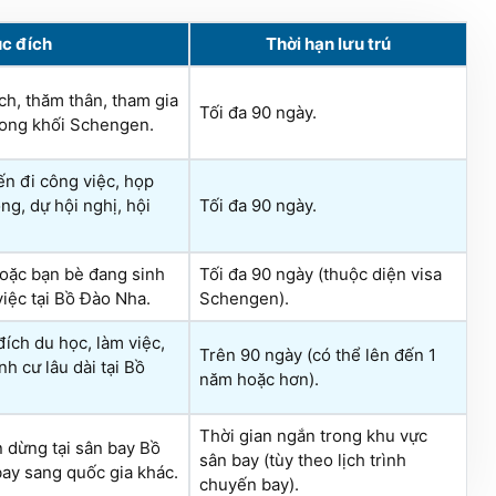
c đích
Thời hạn lưu trú
ch, thăm thân, tham gia
Tối đa 90 ngày.
rong khối Schengen.
n đi công việc, họp
ng, dự hội nghị, hội
Tối đa 90 ngày.
hoặc bạn bè đang sinh
Tối đa 90 ngày (thuộc diện visa
việc tại Bồ Đào Nha.
Schengen).
ích du học, làm việc,
Trên 90 ngày (có thể lên đến 1
h cư lâu dài tại Bồ
năm hoặc hơn).
Thời gian ngắn trong khu vực
 dừng tại sân bay Bồ
sân bay (tùy theo lịch trình
bay sang quốc gia khác.
chuyến bay).