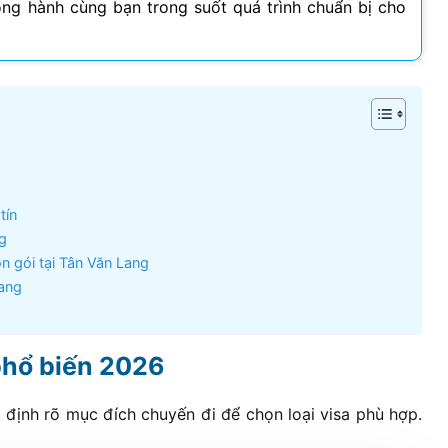
ồng hành cùng bạn trong suốt quá trình chuẩn bị cho
Visa Ireland
Visa Romania
Visa Tây Ban
Visa Slovakia
Hoang Quan Ho
Hùng Nguyễn mạnh
tín
Visa Phần Lan
12/06/2026
12/06/2026
g
n gói tại Tân Văn Lang
ly đi visa úc. Đội hỗ trợ
Mình vừa xin visa Nhật 4 người
Lang
hiệt tình và có chuyên
trong gia đình, công ty hỗ trợ
t
tốt, làm nhanh gọn, cảm ơn
công ty
phổ biến
2026
c định rõ mục đích chuyến đi để chọn loại visa phù hợp.