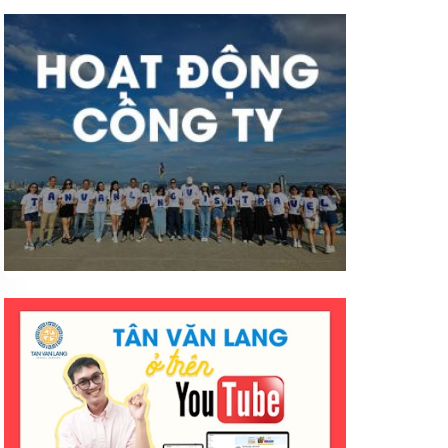
mà hiệu quả ạ. Mong công ty sẽ
có nhiều thành công tốt đẹp
hơn ạ. E cảm ơn