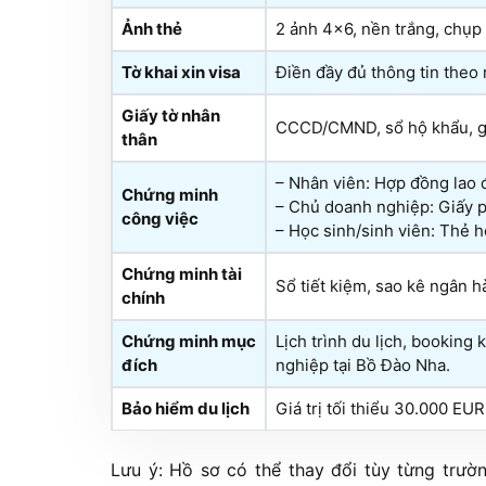
Ảnh thẻ
2 ảnh 4×6, nền trắng, chụp
Tờ khai xin visa
Điền đầy đủ thông tin the
Giấy tờ nhân
CCCD/CMND, sổ hộ khẩu, giấ
thân
– Nhân viên: Hợp đồng lao 
Chứng minh
– Chủ doanh nghiệp: Giấy p
công việc
– Học sinh/sinh viên: Thẻ h
Chứng minh tài
Sổ tiết kiệm, sao kê ngân h
chính
Chứng minh mục
Lịch trình du lịch, booking
đích
nghiệp tại Bồ Đào Nha.
Bảo hiểm du lịch
Giá trị tối thiểu 30.000 EU
Lưu ý: Hồ sơ có thể thay đổi tùy từng trườ