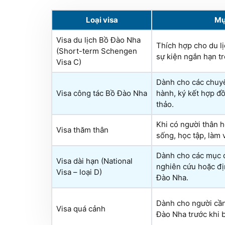
Loại visa
Mụ
Visa du lịch Bồ Đào Nha
Thích hợp cho du lị
(Short-term Schengen
sự kiện ngắn hạn t
Visa C)
Dành cho các chuyế
Visa công tác Bồ Đào Nha
hành, ký kết hợp đồ
thảo.
Khi có người thân 
Visa thăm thân
sống, học tập, làm 
Dành cho các mục đ
Visa dài hạn (National
nghiên cứu hoặc địn
Visa – loại D)
Đào Nha.
Dành cho người cần
Visa quá cảnh
Đào Nha trước khi 