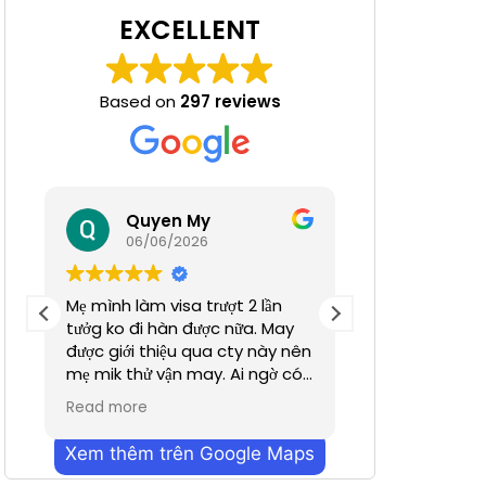
EXCELLENT
Based on
297 reviews
 Nha
Quyen My
Ha N
06/06/2026
05/06/
Mẹ mình làm visa trượt 2 lần
Tuyệt đỉnh
tưởg ko đi hàn được nữa. May
được giới thiệu qua cty này nên
mẹ mik thử vận may. Ai ngờ có
nhanh hơn dự định chỉ trong
Read more
vỏn vẹn 2 tuần. Cũn g cảm ơn a
Dương đã hỗ trợ nhiều. Dịch vụ
Xem thêm trên Google Maps
bên mình làm nhanh chóng