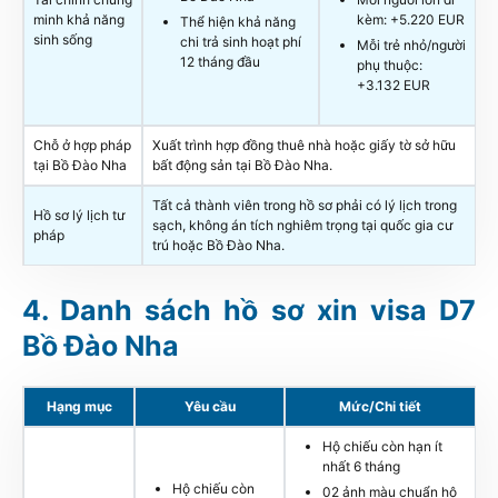
minh khả năng
kèm: +5.220 EUR
Thể hiện khả năng
sinh sống
chi trả sinh hoạt phí
Mỗi trẻ nhỏ/người
12 tháng đầu
phụ thuộc:
+3.132 EUR
Chỗ ở hợp pháp
Xuất trình hợp đồng thuê nhà hoặc giấy tờ sở hữu
tại Bồ Đào Nha
bất động sản tại Bồ Đào Nha.
Tất cả thành viên trong hồ sơ phải có lý lịch trong
Hồ sơ lý lịch tư
sạch, không án tích nghiêm trọng tại quốc gia cư
pháp
trú hoặc Bồ Đào Nha.
Danh sách hồ sơ xin visa D7
Bồ Đào Nha
Hạng mục
Yêu cầu
Mức/Chi tiết
Hộ chiếu còn hạn ít
nhất 6 tháng
Hộ chiếu còn
02 ảnh màu chuẩn hộ