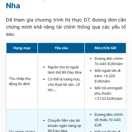
Nha
Để tham gia chương trình thị thực D7, đương đơn cần
chứng minh khả năng tài chính thông qua các yếu tố
sau:
Hạng mục
Yêu cầu
Mức/Chi tiết
Đương đơn chính:
10.440 EUR/năm
Nguồn thu từ ngoài
Mỗi người lớn đi
lãnh thổ Bồ Đào Nha
kèm: +5.220
Thu nhập thụ
Có thể là lương hưu,
EUR/năm
động ổn định
cho thuê tài sản, cổ
Mỗi trẻ em/người
tức,…
phụ thuộc:
+3.132 EUR/năm
Đương đơn chính:
tối thiểu 10.440
Chuyển tiền vào tài
EUR
khoản ngân hàng tại
Bồ Đào Nha
Tài chính chứng
Mỗi người lớn đi