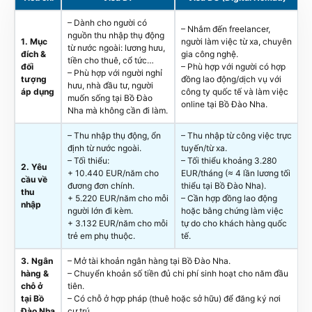
– Dành cho người có
– Nhắm đến freelancer,
nguồn thu nhập thụ động
1. Mục
người làm việc từ xa, chuyên
từ nước ngoài: lương hưu,
đích &
gia công nghệ.
tiền cho thuê, cổ tức…
đối
– Phù hợp với người có hợp
– Phù hợp với người nghỉ
tượng
đồng lao động/dịch vụ với
hưu, nhà đầu tư, người
áp dụng
công ty quốc tế và làm việc
muốn sống tại Bồ Đào
online tại Bồ Đào Nha.
Nha mà không cần đi làm.
– Thu nhập thụ động, ổn
– Thu nhập từ công việc trực
định từ nước ngoài.
tuyến/từ xa.
– Tối thiểu:
– Tối thiểu khoảng 3.280
2. Yêu
+ 10.440 EUR/năm cho
EUR/tháng (≈ 4 lần lương tối
cầu về
đương đơn chính.
thiểu tại Bồ Đào Nha).
thu
+ 5.220 EUR/năm cho mỗi
– Cần hợp đồng lao động
nhập
người lớn đi kèm.
hoặc bằng chứng làm việc
+ 3.132 EUR/năm cho mỗi
tự do cho khách hàng quốc
trẻ em phụ thuộc.
tế.
3. Ngân
– Mở tài khoản ngân hàng tại Bồ Đào Nha.
hàng &
– Chuyển khoản số tiền đủ chi phí sinh hoạt cho năm đầu
chỗ ở
tiên.
tại Bồ
– Có chỗ ở hợp pháp (thuê hoặc sở hữu) để đăng ký nơi
Đào Nha
cư trú.