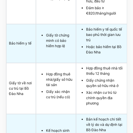
hưu, đầu tư
Đảm bảo ≥
€820/tháng/người
Bảo hiểm y tế quốc tế
bao phủ thời gian lưu
Giấy tờ chứng
trú
minh có bảo
Bảo hiểm y tế
hiểm hợp lệ
Hoặc bảo hiểm tại Bồ
Đào Nha
Hợp đồng thuê nhà tối
thiểu 12 tháng
Hợp đồng thuê
nhà/giấy sở hữu
Giấy chứng nhận
Giấy tờ về nơi
tài sản
quyền sở hữu nhà ở
cư trú tại Bồ
Giấy xác nhận
Xác nhận cư trú từ
Đào Nha
cư trú (nếu có)
chính quyền địa
phương
Bản kế hoạch chi tiết
về lý do và dự định tại
Bồ Đào Nha
Kế hoạch sinh