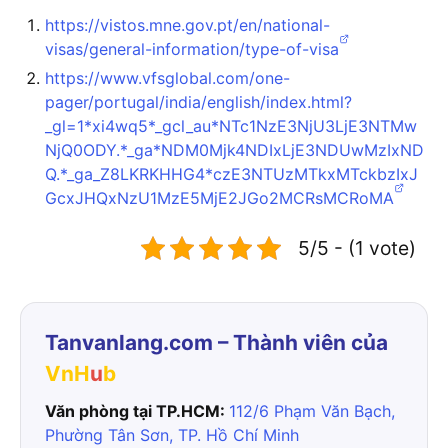
https://vistos.mne.gov.pt/en/national-
visas/general-information/type-of-visa
https://www.vfsglobal.com/one-
pager/portugal/india/english/index.html?
_gl=1*xi4wq5*_gcl_au*NTc1NzE3NjU3LjE3NTMw
NjQ0ODY.*_ga*NDM0Mjk4NDIxLjE3NDUwMzIxND
Q.*_ga_Z8LKRKHHG4*czE3NTUzMTkxMTckbzIxJ
GcxJHQxNzU1MzE5MjE2JGo2MCRsMCRoMA
5/5 - (1 vote)
Tanvanlang.com – Thành viên của
VnH
u
b
Văn phòng tại TP.HCM:
112/6 Phạm Văn Bạch,
Phường Tân Sơn, TP. Hồ Chí Minh