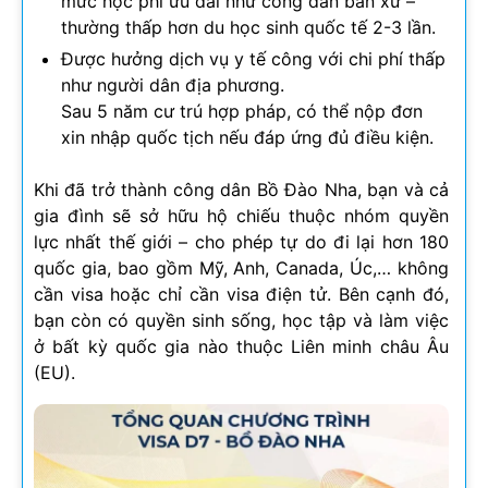
mức học phí ưu đãi như công dân bản xứ –
thường thấp hơn du học sinh quốc tế 2-3 lần.
Được hưởng dịch vụ y tế công với chi phí thấp
như người dân địa phương.
Sau 5 năm cư trú hợp pháp, có thể nộp đơn
xin nhập quốc tịch nếu đáp ứng đủ điều kiện.
Khi đã trở thành công dân Bồ Đào Nha, bạn và cả
gia đình sẽ sở hữu hộ chiếu thuộc nhóm quyền
lực nhất thế giới – cho phép tự do đi lại hơn 180
quốc gia, bao gồm Mỹ, Anh, Canada, Úc,… không
cần visa hoặc chỉ cần visa điện tử. Bên cạnh đó,
bạn còn có quyền sinh sống, học tập và làm việc
ở bất kỳ quốc gia nào thuộc Liên minh châu Âu
(EU).