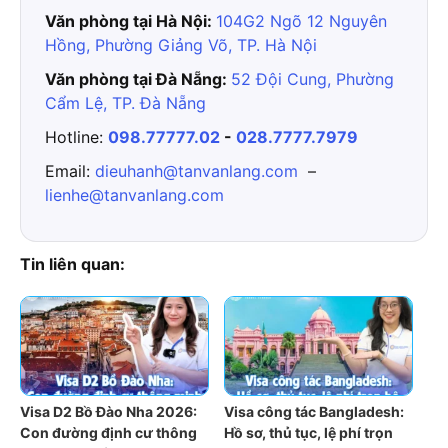
Văn phòng tại Hà Nội:
104G2 Ngõ 12 Nguyên
Hồng, Phường Giảng Võ, TP. Hà Nội
Văn phòng tại Đà Nẵng:
52 Đội Cung, Phường
Cẩm Lệ, TP. Đà Nẵng
Hotline:
098.77777.02
-
028.7777.7979
Email:
dieuhanh@tanvanlang.com
–
lienhe@tanvanlang.com
Tin liên quan:
Visa D2 Bồ Đào Nha 2026:
Visa công tác Bangladesh:
Con đường định cư thông
Hồ sơ, thủ tục, lệ phí trọn