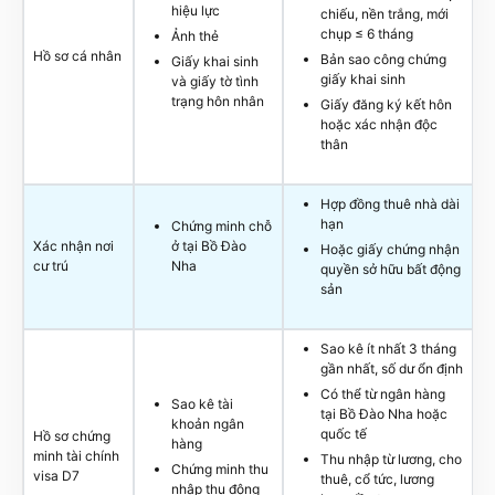
hiệu lực
chiếu, nền trắng, mới
chụp ≤ 6 tháng
Ảnh thẻ
Hồ sơ cá nhân
Bản sao công chứng
Giấy khai sinh
giấy khai sinh
và giấy tờ tình
trạng hôn nhân
Giấy đăng ký kết hôn
hoặc xác nhận độc
thân
Hợp đồng thuê nhà dài
hạn
Chứng minh chỗ
Xác nhận nơi
ở tại Bồ Đào
Hoặc giấy chứng nhận
cư trú
Nha
quyền sở hữu bất động
sản
Sao kê ít nhất 3 tháng
gần nhất, số dư ổn định
Có thể từ ngân hàng
Sao kê tài
tại Bồ Đào Nha hoặc
khoản ngân
quốc tế
Hồ sơ chứng
hàng
minh tài chính
Thu nhập từ lương, cho
Chứng minh thu
visa D7
thuê, cổ tức, lương
nhập thụ động