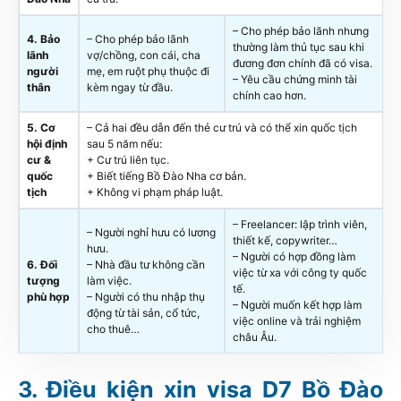
– Cho phép bảo lãnh nhưng
4. Bảo
– Cho phép bảo lãnh
thường làm thủ tục sau khi
lãnh
vợ/chồng, con cái, cha
đương đơn chính đã có visa.
người
mẹ, em ruột phụ thuộc đi
– Yêu cầu chứng minh tài
thân
kèm ngay từ đầu.
chính cao hơn.
5. Cơ
– Cả hai đều dẫn đến thẻ cư trú và có thể xin quốc tịch
hội định
sau 5 năm nếu:
cư &
+ Cư trú liên tục.
quốc
+ Biết tiếng Bồ Đào Nha cơ bản.
tịch
+ Không vi phạm pháp luật.
– Freelancer: lập trình viên,
– Người nghỉ hưu có lương
thiết kế, copywriter…
hưu.
– Người có hợp đồng làm
6. Đối
– Nhà đầu tư không cần
việc từ xa với công ty quốc
tượng
làm việc.
tế.
phù hợp
– Người có thu nhập thụ
– Người muốn kết hợp làm
động từ tài sản, cổ tức,
việc online và trải nghiệm
cho thuê…
châu Âu.
Điều kiện xin visa D7 Bồ Đào