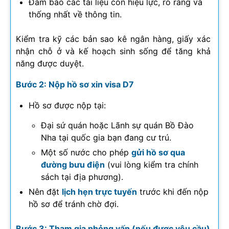
Đảm bảo các tài liệu còn hiệu lực, rõ ràng và
thống nhất về thông tin.
Kiểm tra kỹ các bản sao kê ngân hàng, giấy xác
nhận chỗ ở và kế hoạch sinh sống để tăng khả
năng được duyệt.
Bước 2: Nộp hồ sơ xin visa D7
Hồ sơ được nộp tại:
Đại sứ quán hoặc Lãnh sự quán Bồ Đào
Nha tại quốc gia bạn đang cư trú.
Một số nước cho phép
gửi hồ sơ qua
đường bưu điện
(vui lòng kiểm tra chính
sách tại địa phương).
Nên đặt
lịch hẹn trực tuyến
trước khi đến nộp
hồ sơ để tránh chờ đợi.
Bước 3: Tham gia phỏng vấn (nếu được yêu cầu)