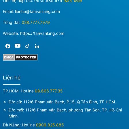
Liên hệ hợp tác:
0939.889.579
(Mrs. Mai)
Email:
lienhe@tanvanlang.com
Tổng đài:
028.7777.7979
Website: https://tanvanlang.com
Liên hệ
TP.HCM: Hotline
08.666.777.35
Đ/c cũ: 112/6 Phạm Văn Bạch, P.15, Q.Tân Bình, TP.HCM.
Đ/c mới:
112/6 Phạm Văn Bạch, phường Tân Sơn, TP. Hồ Chí
Minh
.
Đà Nẵng: Hotline
0909.825.885