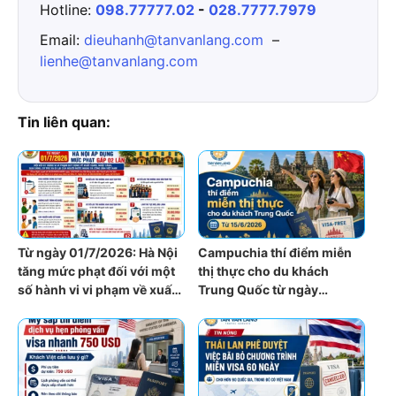
Hotline:
098.77777.02
-
028.7777.7979
Email:
dieuhanh@tanvanlang.com
–
lienhe@tanvanlang.com
Tin liên quan:
Từ ngày 01/7/2026: Hà Nội
Campuchia thí điểm miễn
tăng mức phạt đối với một
thị thực cho du khách
số hành vi vi phạm về xuất
Trung Quốc từ ngày
nhập cảnh
15/6/2026