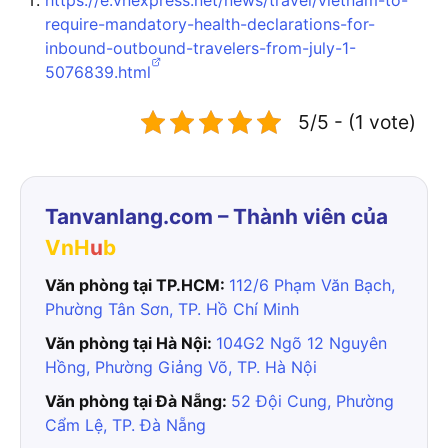
https://e.vnexpress.net/news/travel/vietnam-to-
require-mandatory-health-declarations-for-
inbound-outbound-travelers-from-july-1-
5076839.html
5/5 - (1 vote)
Tanvanlang.com – Thành viên của
VnH
u
b
Văn phòng tại TP.HCM:
112/6 Phạm Văn Bạch,
Phường Tân Sơn, TP. Hồ Chí Minh
Văn phòng tại Hà Nội:
104G2 Ngõ 12 Nguyên
Hồng, Phường Giảng Võ, TP. Hà Nội
Văn phòng tại Đà Nẵng:
52 Đội Cung, Phường
Cẩm Lệ, TP. Đà Nẵng