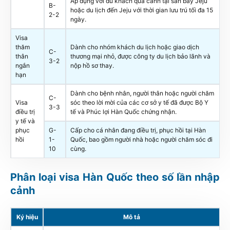
Áp dụng với du khách quá cảnh tại sân bay Jeju
B-
hoặc du lịch đến Jeju với thời gian lưu trú tối đa 15
2-2
ngày.
Visa
thăm
Dành cho nhóm khách du lịch hoặc giao dịch
C-
thân
thương mại nhỏ, được công ty du lịch bảo lãnh và
3-2
ngắn
nộp hồ sơ thay.
hạn
Dành cho bệnh nhân, người thân hoặc người chăm
C-
Visa
sóc theo lời mời của các cơ sở y tế đã được Bộ Y
3-3
điều trị
tế và Phúc lợi Hàn Quốc chứng nhận.
y tế và
phục
G-
Cấp cho cá nhân đang điều trị, phục hồi tại Hàn
hồi
1-
Quốc, bao gồm người nhà hoặc người chăm sóc đi
10
cùng.
Phân loại visa Hàn Quốc theo số lần nhập
cảnh
Ký hiệu
Mô tả