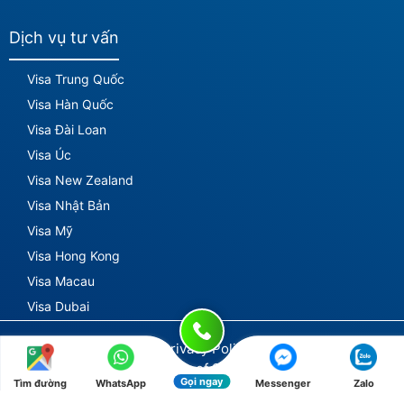
Dịch vụ tư vấn
Visa Trung Quốc
Visa Hàn Quốc
Visa Đài Loan
Visa Úc
Visa New Zealand
Visa Nhật Bản
Visa Mỹ
Visa Hong Kong
Visa Macau
Visa Dubai
© 2003 - Tan Van
Privacy Policy -
Lang Travel
Terms of Service
Gọi ngay
Tìm đường
WhatsApp
Messenger
Zalo
Services