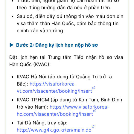
Trước tiên, người giám hộ cần hoàn tất hồ sơ
theo đúng hướng dẫn đã nêu ở phần trên.
Sau đó, điền đầy đủ thông tin vào mẫu đơn xin
visa thăm thân Hàn Quốc, đảm bảo thông tin
chính xác và rõ ràng.
► Bước 2: Đăng ký lịch hẹn nộp hồ sơ
Đặt lịch hẹn tại Trung tâm Tiếp nhận hồ sơ visa
Hàn Quốc (KVAC):
KVAC Hà Nội (áp dụng từ Quảng Trị trở ra
Bắc):
https://visaforkorea-
vt.com/visacenter/booking/insert
KVAC TP.HCM (áp dụng từ Kon Tum, Bình Định
trở vào Nam):
https://www.visaforkorea-
hc.com/visacenter/booking/insert
Tại Đà Nẵng, truy cập:
http://www.g4k.go.kr/en/main.do