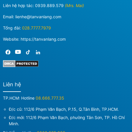
Liên hệ hợp tác:
0939.889.579
(Mrs. Mai)
Email:
lienhe@tanvanlang.com
Tổng đài:
028.7777.7979
Website: https://tanvanlang.com
Liên hệ
TP.HCM: Hotline
08.666.777.35
Đ/c cũ: 112/6 Phạm Văn Bạch, P.15, Q.Tân Bình, TP.HCM.
Đ/c mới:
112/6 Phạm Văn Bạch, phường Tân Sơn, TP. Hồ Chí
Minh
.