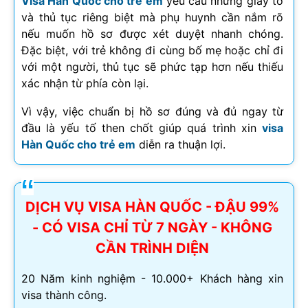
Visa Hàn Quốc cho trẻ em
yêu cầu những giấy tờ
và thủ tục riêng biệt mà phụ huynh cần nắm rõ
nếu muốn hồ sơ được xét duyệt nhanh chóng.
Đặc biệt, với trẻ không đi cùng bố mẹ hoặc chỉ đi
với một người, thủ tục sẽ phức tạp hơn nếu thiếu
xác nhận từ phía còn lại.
Vì vậy, việc chuẩn bị hồ sơ đúng và đủ ngay từ
đầu là yếu tố then chốt giúp quá trình xin
visa
Hàn Quốc cho trẻ em
diễn ra thuận lợi.
DỊCH VỤ VISA HÀN QUỐC - ĐẬU 99%
- CÓ VISA CHỈ TỪ 7 NGÀY - KHÔNG
CẦN TRÌNH DIỆN
20 Năm kinh nghiệm - 10.000+ Khách hàng xin
visa thành công.