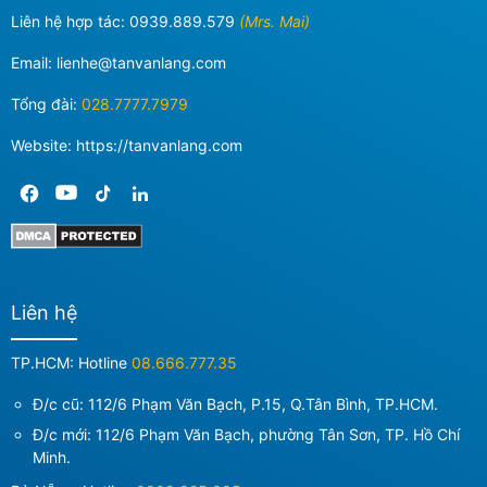
Liên hệ hợp tác:
0939.889.579
(Mrs. Mai)
Email:
lienhe@tanvanlang.com
Tổng đài:
028.7777.7979
Website: https://tanvanlang.com
Liên hệ
TP.HCM: Hotline
08.666.777.35
Đ/c cũ: 112/6 Phạm Văn Bạch, P.15, Q.Tân Bình, TP.HCM.
Đ/c mới:
112/6 Phạm Văn Bạch, phường Tân Sơn, TP. Hồ Chí
Minh
.