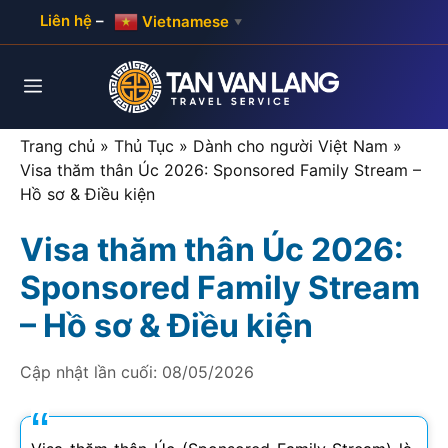
Skip
Liên hệ
–
Vietnamese
▼
to
content
Menu
Trang chủ
»
Thủ Tục
»
Dành cho người Việt Nam
»
Visa thăm thân Úc 2026: Sponsored Family Stream –
Hồ sơ & Điều kiện
Visa thăm thân Úc 2026:
Sponsored Family Stream
– Hồ sơ & Điều kiện
Cập nhật lần cuối:
08/05/2026