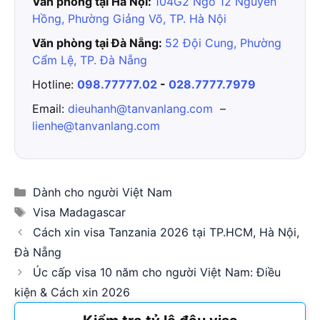
Văn phòng tại Hà Nội:
104G2 Ngõ 12 Nguyên
Hồng, Phường Giảng Võ, TP. Hà Nội
Văn phòng tại Đà Nẵng:
52 Đội Cung, Phường
Cẩm Lệ, TP. Đà Nẵng
Hotline:
098.77777.02
-
028.7777.7979
Email:
dieuhanh@tanvanlang.com
–
lienhe@tanvanlang.com
Categories
Dành cho người Việt Nam
Tags
Visa Madagascar
Cách xin visa Tanzania 2026 tại TP.HCM, Hà Nội,
Đà Nẵng
Úc cấp visa 10 năm cho người Việt Nam: Điều
kiện & Cách xin 2026