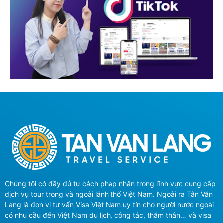
Chúng tôi có đầy đủ tư cách pháp nhân trong lĩnh vực cung cấp
dịch vụ tour trong và ngoài lãnh thổ Việt Nam. Ngoài ra Tân Văn
Lang là đơn vị tư vấn Visa Việt Nam uy tín cho người nước ngoài
có nhu cầu đến Việt Nam du lịch, công tác, thăm thân… và visa