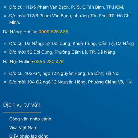
Đ/c cũ: 112/6 Phạm Văn Bạch, P.15, Q.Tân Bình, TP.HCM.
Đ/c mới:
112/6 Phạm Văn Bạch, phường Tân Sơn, TP. Hồ Chí
Minh
.
Đà Nẵng: Hotline
0909.825.885
Đ/c cũ: Đà Nẵng: 52 Đội Cung, Khuê Trung, Cẩm Lệ, Đà Nẵng
Đ/c mới:
52 Đội Cung, Phường Cẩm Lệ, TP. Đà Nẵng
Hà Nội: Hotline
0855.280.476
Đ/c cũ: 102-G4, ngõ 12 Nguyên Hồng, Ba Đình, Hà Nội
Đ/c mới:
104 G2 ngõ 12 Nguyên Hồng, Phường Giảng Võ, HN
Dịch vụ tư vấn
Công văn nhập cảnh
Visa Việt Nam
Giấy phép lao động