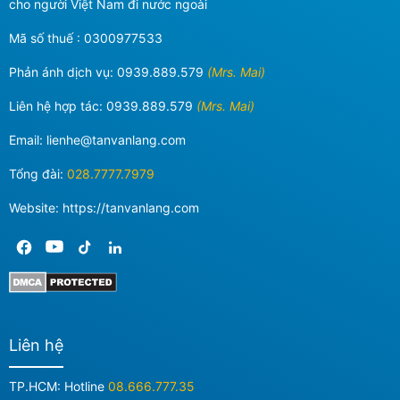
cho người Việt Nam đi nước ngoài
Mã số thuế : 0300977533
Phản ánh dịch vụ:
0939.889.579
(Mrs. Mai)
Liên hệ hợp tác:
0939.889.579
(Mrs. Mai)
Email:
lienhe@tanvanlang.com
Tổng đài:
028.7777.7979
Website: https://tanvanlang.com
Liên hệ
TP.HCM: Hotline
08.666.777.35