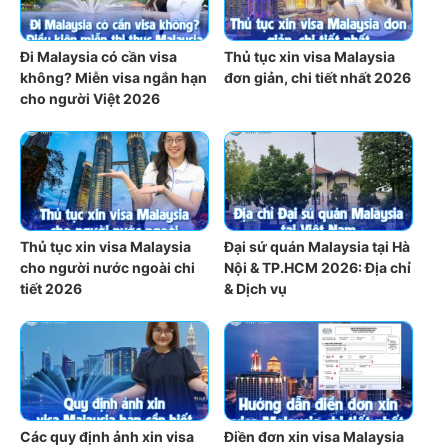
Đi Malaysia có cần visa
Thủ tục xin visa Malaysia
không? Miễn visa ngắn hạn
đơn giản, chi tiết nhất 2026
cho người Việt 2026
Thủ tục xin visa Malaysia
Đại sứ quán Malaysia tại Hà
cho người nước ngoài chi
Nội & TP.HCM 2026: Địa chỉ
tiết 2026
& Dịch vụ
Các quy định ảnh xin visa
Điền đơn xin visa Malaysia