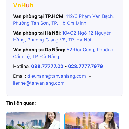
VnH
u
b
Văn phòng tại TP.HCM:
112/6 Phạm Văn Bạch,
Phường Tân Sơn, TP. Hồ Chí Minh
Văn phòng tại Hà Nội:
104G2 Ngõ 12 Nguyên
Hồng, Phường Giảng Võ, TP. Hà Nội
Văn phòng tại Đà Nẵng:
52 Đội Cung, Phường
Cẩm Lệ, TP. Đà Nẵng
Hotline:
098.77777.02
-
028.7777.7979
Email:
dieuhanh@tanvanlang.com
–
lienhe@tanvanlang.com
Tin liên quan: