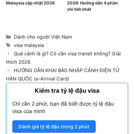
Malaysia cập nhật 2026
2026: Hướng dẫn 4 phần
chi tiết nhất
Categories
Dành cho người Việt Nam
Tags
visa malaysia
Quá cảnh là gì? Có cần visa transit không? Giải
thích 2026
HƯỚNG DẪN KHAI BÁO NHẬP CẢNH ĐIỆN TỬ
HÀN QUỐC (e-Arrival Card)
Kiểm tra tỷ lệ đậu visa
Chỉ cần 2 phút, bạn đã biết được tỷ lệ đậu
visa của mình
Đánh giá tỷ lệ đậu trong 2 phút