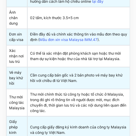
hướng dẫn cách làm hộ chiếu online
tại đây
Ảnh
chân
02 tấm, kích thước 3.5×5 cm
dung
Đơn xin
Điền đầy đủ và chính xác thông tin vào mẫu đơn theo quy
cấp visa
định (
Mẫu đơn xin visa Malaysa IMM.47
).
Xác
Có thể là xác nhận đặt phòng khách sạn hoặc thư mời
nhận nơi
tham dự sự kiện hoặc thư của nhà tài trợ tại Malaysia.
lưu trú
Vé máy
Cần cung cấp bản gốc và 2 bản photo vé máy bay khứ
bay khứ
hồi với chiều đi từ Việt Nam.
hồi
Thư mời chính thức từ công ty hoặc tổ chức ở Malaysia,
Thư mời
trong đó ghi rõ thông tin về người được mời, mục đích
công tác
chuyến đi, thời gian lưu trú và các nội dung liên quan đến
Malaysia
công tác.
Giấy
phép
Cung cấp giấy đăng ký kinh doanh của công ty Malaysia
kinh
và công ty Việt Nam.