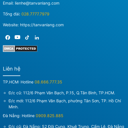
Email:
lienhe@tanvanlang.com
Tổng đài:
028.7777.7979
Website: https://tanvanlang.com
Liên hệ
TP.HCM: Hotline
08.666.777.35
Đ/c cũ: 112/6 Phạm Văn Bạch, P.15, Q.Tân Bình, TP.HCM.
Đ/c mới:
112/6 Phạm Văn Bạch, phường Tân Sơn, TP. Hồ Chí
Minh
.
Đà Nẵng: Hotline
0909.825.885
Đ/c cũ: Đà Nẵng: 52 Đội Cung, Khuê Trung, Cẩm Lệ, Đà Nẵng