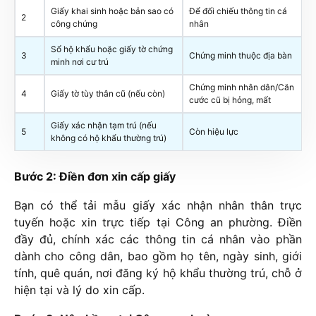
Giấy khai sinh hoặc bản sao có
Để đối chiếu thông tin cá
2
công chứng
nhân
Sổ hộ khẩu hoặc giấy tờ chứng
3
Chứng minh thuộc địa bàn
minh nơi cư trú
Chứng minh nhân dân/Căn
4
Giấy tờ tùy thân cũ (nếu còn)
cước cũ bị hỏng, mất
Giấy xác nhận tạm trú (nếu
5
Còn hiệu lực
không có hộ khẩu thường trú)
Bước 2: Điền đơn xin cấp giấy
Bạn có thể tải mẫu giấy xác nhận nhân thân trực
tuyến hoặc xin trực tiếp tại Công an phường. Điền
đầy đủ, chính xác các thông tin cá nhân vào phần
dành cho công dân, bao gồm họ tên, ngày sinh, giới
tính, quê quán, nơi đăng ký hộ khẩu thường trú, chỗ ở
hiện tại và lý do xin cấp.