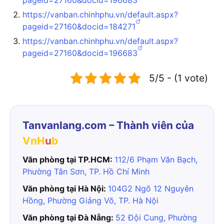
pageid=27160&docid=196683
https://vanban.chinhphu.vn/default.aspx?
pageid=27160&docid=184271
https://vanban.chinhphu.vn/default.aspx?
pageid=27160&docid=196683
5/5 - (1 vote)
Tanvanlang.com – Thành viên của
VnH
u
b
Văn phòng tại TP.HCM:
112/6 Phạm Văn Bạch,
Phường Tân Sơn, TP. Hồ Chí Minh
Văn phòng tại Hà Nội:
104G2 Ngõ 12 Nguyên
Hồng, Phường Giảng Võ, TP. Hà Nội
Văn phòng tại Đà Nẵng:
52 Đội Cung, Phường