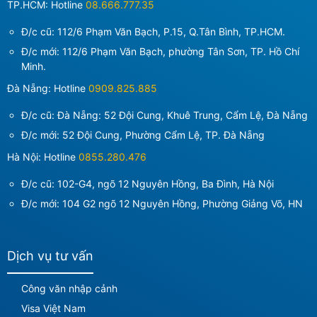
TP.HCM: Hotline
08.666.777.35
Đ/c cũ: 112/6 Phạm Văn Bạch, P.15, Q.Tân Bình, TP.HCM.
Đ/c mới:
112/6 Phạm Văn Bạch, phường Tân Sơn, TP. Hồ Chí
Minh
.
Đà Nẵng: Hotline
0909.825.885
Đ/c cũ: Đà Nẵng: 52 Đội Cung, Khuê Trung, Cẩm Lệ, Đà Nẵng
Đ/c mới:
52 Đội Cung, Phường Cẩm Lệ, TP. Đà Nẵng
Hà Nội: Hotline
0855.280.476
Đ/c cũ: 102-G4, ngõ 12 Nguyên Hồng, Ba Đình, Hà Nội
Đ/c mới:
104 G2 ngõ 12 Nguyên Hồng, Phường Giảng Võ, HN
Dịch vụ tư vấn
Công văn nhập cảnh
Visa Việt Nam