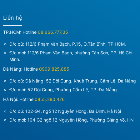
Liên hệ
TP.HCM: Hotline
08.666.777.35
Đ/c cũ: 112/6 Phạm Văn Bạch, P.15, Q.Tân Bình, TP.HCM.
Đ/c mới:
112/6 Phạm Văn Bạch, phường Tân Sơn, TP. Hồ Chí
Minh
.
Đà Nẵng: Hotline
0909.825.885
Đ/c cũ: Đà Nẵng: 52 Đội Cung, Khuê Trung, Cẩm Lệ, Đà Nẵng
Đ/c mới:
52 Đội Cung, Phường Cẩm Lệ, TP. Đà Nẵng
Hà Nội: Hotline
0855.280.476
Đ/c cũ: 102-G4, ngõ 12 Nguyên Hồng, Ba Đình, Hà Nội
Đ/c mới:
104 G2 ngõ 12 Nguyên Hồng, Phường Giảng Võ, HN